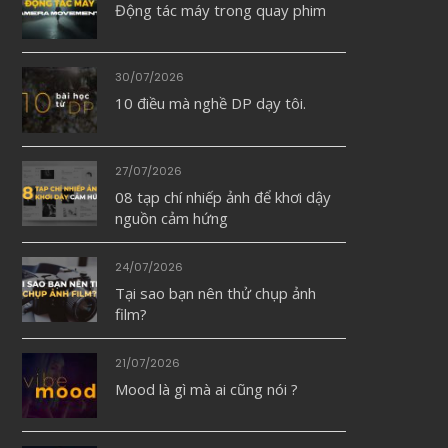
Động tác máy trong quay phim
30/07/2026
10 điều mà nghề DP dạy tôi.
27/07/2026
08 tạp chí nhiếp ảnh để khơi dậy
nguồn cảm hứng
24/07/2026
Tại sao bạn nên thử chụp ảnh
film?
21/07/2026
Mood là gì mà ai cũng nói ?