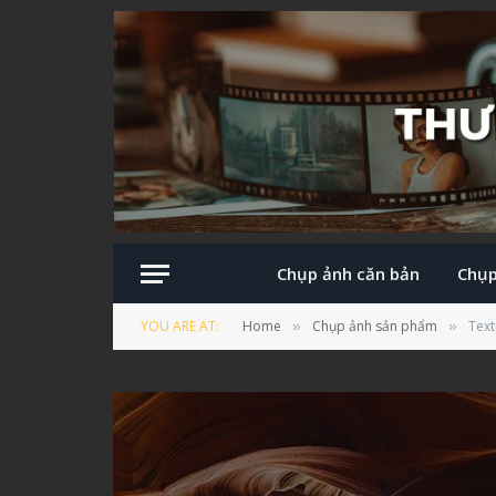
Chụp ảnh căn bản
Chụp
YOU ARE AT:
Home
Chụp ảnh sản phẩm
Text
»
»