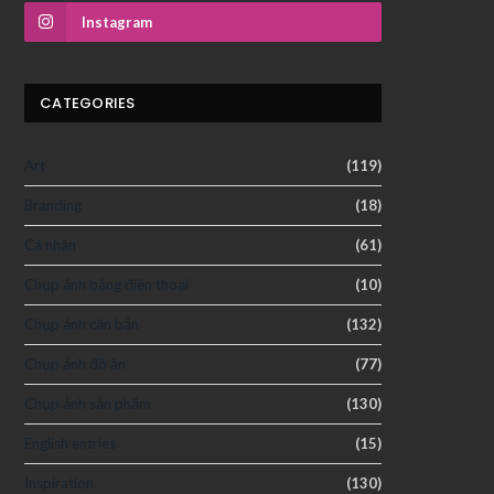
Instagram
CATEGORIES
Art
(119)
Branding
(18)
Cá nhân
(61)
Chụp ảnh bằng điện thoại
(10)
Chụp ảnh căn bản
(132)
Chụp ảnh đồ ăn
(77)
Chụp ảnh sản phẩm
(130)
English entries
(15)
Inspiration
(130)