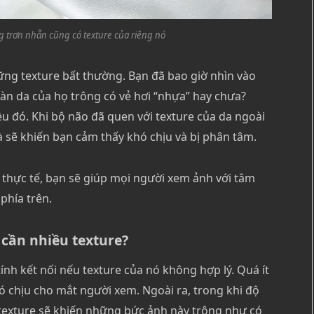
 trơn nhẵn cũng có texture của riêng nó
ng texture bất thường. Bạn đã bao giờ nhìn vào
làn da của họ trông có vẻ hơi “nhựa” hay chưa?
ều đó. Khi bộ não đã quen với texture của da ngoài
à sẽ khiến bạn cảm thấy khó chịu và bị phân tâm.
 thực tế, bạn sẽ giúp mọi người xem ảnh với tâm
phía trên.
 cần nhiều texture?
nh kết nối nếu texture của nó không hợp lý. Quá ít
ó chịu cho mắt người xem. Ngoài ra, trong khi độ
u texture sẽ khiến những bức ảnh này trông như có