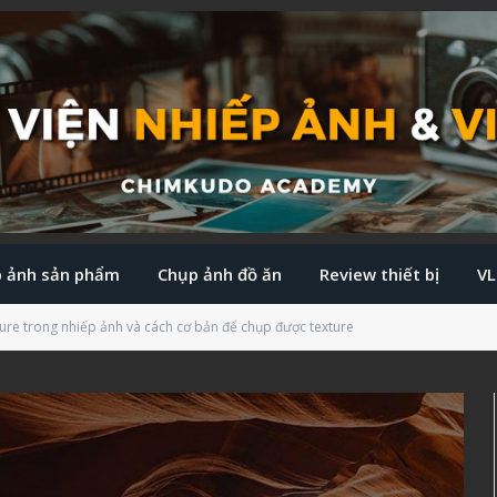
 ảnh sản phẩm
Chụp ảnh đồ ăn
Review thiết bị
V
ure trong nhiếp ảnh và cách cơ bản để chụp được texture