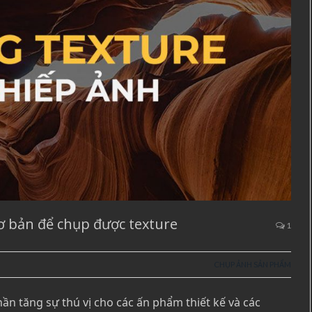
ơ bản để chụp được texture
1
CHỤP ẢNH SẢN PHẨM
ần tăng sự thú vị cho các ấn phẩm thiết kế và các