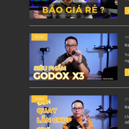
VLOG
30
Re
Tr
ng
VLOG
27
R
Ch
để