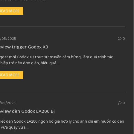
READ MORE
/05/2025
0
view trigger Godox X3
igger mới Godox X3 thực sự truyền cảm hứng, làm quá trình tác
hiệp trở nên đơn giản, hiệu quả…
READ MORE
/05/2025
0
eview đèn Godox LA200 Bi
iếc đèn Godox LA200 ngon bổ giá hợp lý cho anh chị em muốn có đèn
 vừa quay vừa…