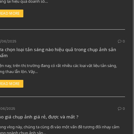
ng lại hiệu quả doanh số…
READ MORE
/06/2025
0
a chọn loại tản sáng nào hiệu quả trong chụp ảnh sản
hẩm
ện nay, trên thị trường đang có rất nhiều các loại vật liệu tản sáng,
ng thau lẫn lộn. Vậy…
READ MORE
/06/2025
0
o giá chụp ảnh giá rẻ, được và mất ?
ong vlog này, chúng ta cùng đi vào một vấn đề tương đối nhạy cảm
ong ngành chụp ảnh sản…