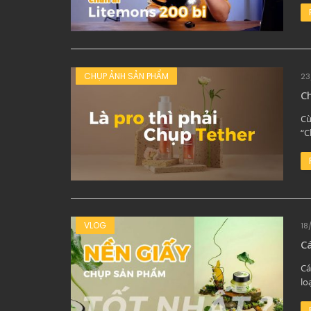
CHỤP ẢNH SẢN PHẨM
23
C
Cù
“C
VLOG
18
Cá
Cá
lo