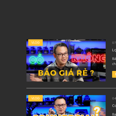
VLOG
07
Lợ
Bá
ch
VLOG
04
Co
Bạ