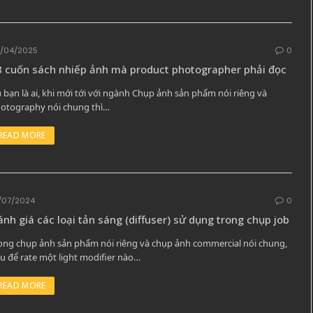
/04/2025
0
8 cuốn sách nhiếp ảnh mà product photographer phải đọc
 bạn là ai, khi mới tới với ngành Chụp ảnh sản phẩm nói riêng và
otography nói chung thì…
READ MORE
/07/2024
0
nh giá các loại tản sáng (diffuser) sử dụng trong chụp job
ong chụp ảnh sản phẩm nói riêng và chụp ảnh commercial nói chung,
u để rate một light modifier nào…
READ MORE