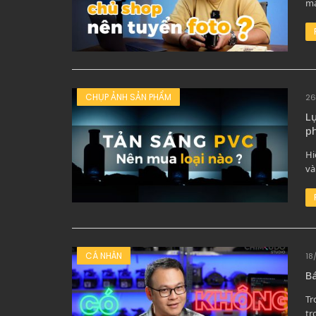
ma
CHỤP ẢNH SẢN PHẨM
26
Lự
p
Hi
và
CÁ NHÂN
18
Bá
Tr
tr