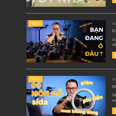
VLOG
12
07
Co
ri
VLOG
06
0
Ti
mu