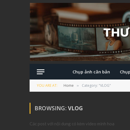
Chụp ảnh căn bản
Chụp
YOU ARE AT:
Home
Category: "VLOG"
»
BROWSING:
VLOG
Các post với nội dung có kèm video minh hoạ