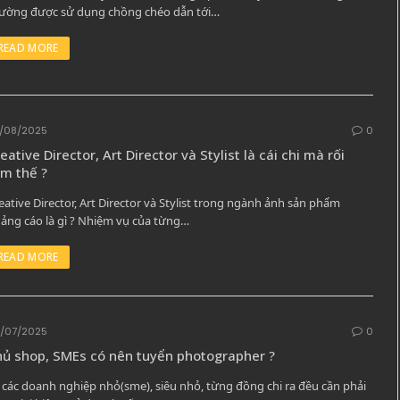
ường được sử dụng chồng chéo dẫn tới…
READ MORE
/08/2025
0
eative Director, Art Director và Stylist là cái chi mà rối
m thế ?
eative Director, Art Director và Stylist trong ngành ảnh sản phẩm
ảng cáo là gì ? Nhiệm vụ của từng…
READ MORE
/07/2025
0
ủ shop, SMEs có nên tuyển photographer ?
 các doanh nghiệp nhỏ(sme), siêu nhỏ, từng đồng chi ra đều cần phải