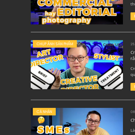
th
CHỤP ẢNH SẢN PHẨM
25
Cr
rắ
Cr
qu
CÁ NHÂN
08
Ch
Là