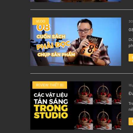
VLOG
30
0
Dù
ph
REVIEW THIẾT BỊ
16
Đá
Tr
nế