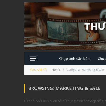
Chụp ảnh căn bản
Chụp
YOU ARE AT:
Home
Category: "Marketing & Sale"
»
BROWSING:
MARKETING & SALE
Các bài viết liên quan tới sử dụng hình ảnh đẹp để g