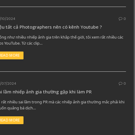
/10/2024
0
ệu tất cả Photographers nên có kênh Youtube ?
ống như nhiều nhiếp ảnh gia trên khắp thế giới, tôi xem rất nhiều các
ips YouTube. Từ các clip…
READ MORE
/07/2024
0
i lầm nhiếp ảnh gia thường gặp khi làm PR
 rất nhiều sai lầm trong PR mà các nhiếp ảnh gia thường mắc phải khi
ốn quảng bá dịch…
READ MORE