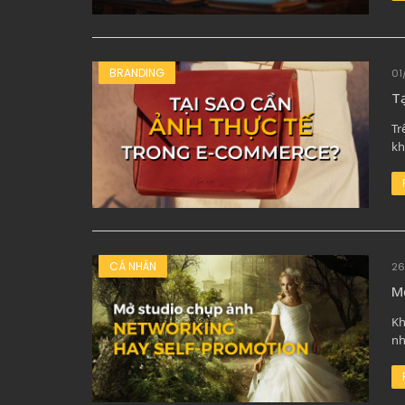
BRANDING
01
Tạ
Tr
kh
CÁ NHÂN
26
Mở
Kh
nh