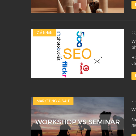
CÁ NHÂN
27
We
p
Hô
vô
MARKETING & SALE
25
W
Sở
đồ