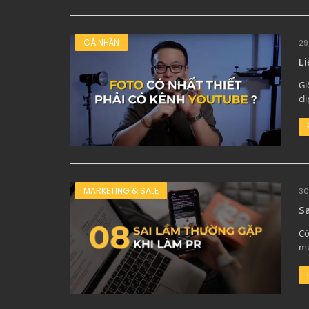
CÁ NHÂN
29
Li
Gi
cl
MARKETING & SALE
30
Sa
Có
mu