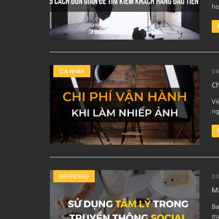
hợ
CÁ NHÂN
06
Ch
Vi
ng
BRANDING
03
Mạ
Bạ
mạ