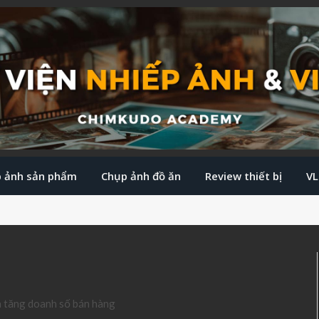
 ảnh sản phẩm
Chụp ảnh đồ ăn
Review thiết bị
V
ia tăng doanh số bán hàng