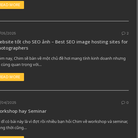
READ MORE
/05/2025
2
bsite tốt cho SEO ảnh – Best SEO image hosting sites for
hotographers
m nay, Chim sẽ bàn về một chủ đề hơi mang tính kinh doanh nhưng
 cùng quan trọng với…
READ MORE
/04/2025
0
orkshop hay Seminar
 dĩ có bài này là vì đợt rồi nhiều bạn hỏi Chim về workshop và seminar,
ng thời cũng…