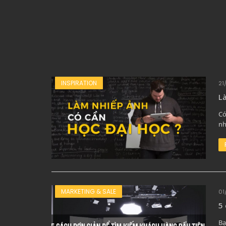
INSPIRATION
21
Là
Có
nh
MARKETING & SALE
01
5 
Bạ