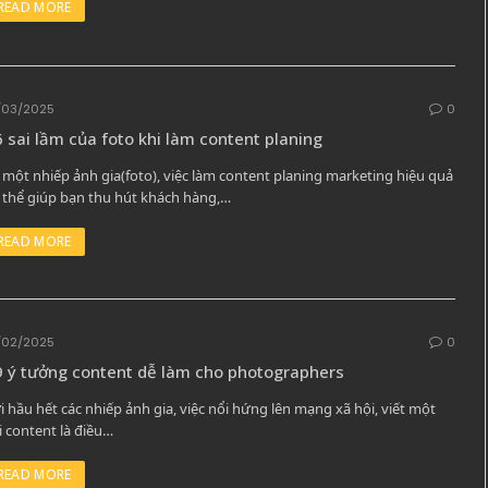
READ MORE
/03/2025
0
 sai lầm của foto khi làm content planing
 một nhiếp ảnh gia(foto), việc làm content planing marketing hiệu quả
 thể giúp bạn thu hút khách hàng,…
READ MORE
/02/2025
0
 ý tưởng content dễ làm cho photographers
i hầu hết các nhiếp ảnh gia, việc nổi hứng lên mạng xã hội, viết một
i content là điều…
READ MORE