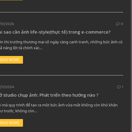
/01/2025
0
i sao cần ảnh life-style(thực tế) trong e-commerce?
ên thị trường thương mại số ngày càng cạnh tranh, những bức ảnh có
ả năng lột tả chính xác…
READ MORE
/11/2024
1
 studio chụp ảnh: Phát triển theo hướng nào ?
i mà quy trình để tạo ra một bức ảnh vừa mắt không còn khó khăn
ư trước, không còn…
READ MORE