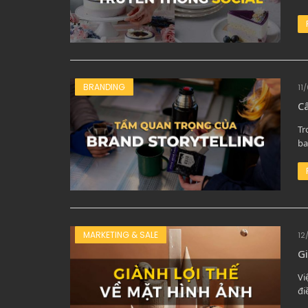
BRANDING
11
Câ
Tr
ba
MARKETING & SALE
12
Gi
Vi
đi