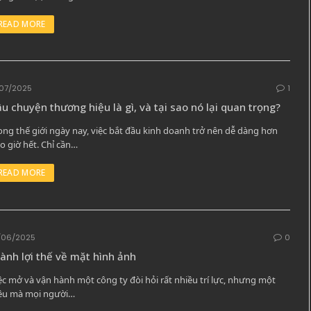
READ MORE
/07/2025
1
u chuyện thương hiệu là gì, và tại sao nó lại quan trọng?
ong thế giới ngày nay, việc bắt đầu kinh doanh trở nên dễ dàng hơn
o giờ hết. Chỉ cần…
READ MORE
/06/2025
0
ành lợi thế về mặt hình ảnh
ệc mở và vận hành một công ty đòi hỏi rất nhiều trí lực, nhưng một
ều mà mọi người…