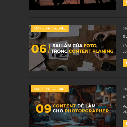
MARKETING & SALE
31
06
Là
có
MARKETING & SALE
21
09
Vớ
và