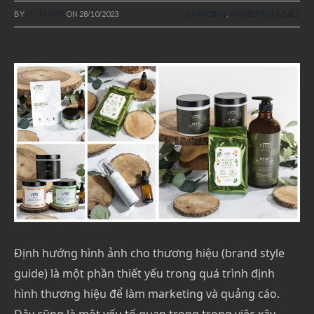
BY
VU TA HUY
ON
28/10/2023
BRANDING
,
MARKETING & SALE
Định hướng hình ảnh cho thương hiệu (brand style
guide) là một phần thiết yếu trong quá trình định
hình thương hiệu để làm marketing và quảng cáo.
Đây cũng là một yếu tố quan trọng trong việc xây