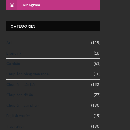
Instagram
CATEGORIES
Art
(119)
Branding
(18)
Cá nhân
(61)
Chụp ảnh bằng điện thoại
(10)
Chụp ảnh căn bản
(132)
Chụp ảnh đồ ăn
(77)
Chụp ảnh sản phẩm
(130)
English entries
(15)
Inspiration
(130)