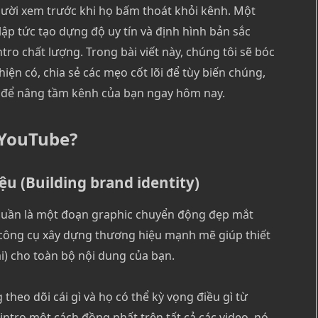
người xem trước khi họ bấm thoát khỏi kênh. Một
ập tức tạo dựng độ uy tín và định hình bản sắc
ro chất lượng. Trong bài viết này, chúng tôi sẽ bóc
iện có, chia sẻ các mẹo cốt lõi để tùy biến chúng,
t để nâng tầm kênh của bạn ngay hôm nay.
 YouTube?
u (Building brand identity)
huần là một đoạn graphic chuyển động đẹp mắt
t công cụ xây dựng thương hiệu mạnh mẽ giúp thiết
i) cho toàn bộ nội dung của bạn.
theo dõi cái gì và họ có thể kỳ vọng điều gì từ
ntro một cách đồng nhất trên tất cả các video, nó