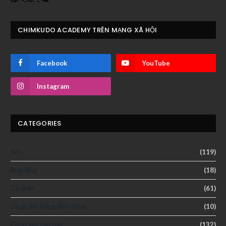
CHIMKUDO ACADEMY TRÊN MẠNG XÃ HỘI
Facebook
YouTube
Instagram
CATEGORIES
Art
(119)
Branding
(18)
Cá nhân
(61)
Chụp ảnh bằng điện thoại
(10)
Chụp ảnh căn bản
(132)