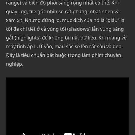
range) và biên độ phơi sáng rộng nhất có thể. Khi
quay Log, file gốc nhìn sẽ rất phẳng, nhạt nhẽo và
xám xịt. Nhưng đừng lo, mục đích của nó là “giấu” lại
tối đa chi tiết ở cả vùng tối (shadows) lẫn vùng sáng
gắt (highlights) để không bị mất dữ liệu. Khi mang về
máy tính áp LUT vào, màu sắc sẽ lên rất sâu và đẹp.
Đây là tiêu chuẩn bắt buộc trong làm phim chuyên
nghiệp.