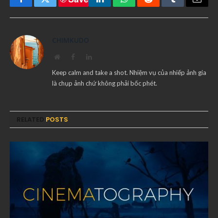
Facebook
Twitter
LinkedIn
WhatsApp
Reddit
Tumblr
Email
CHIMKUDO
Website
Facebook
LinkedIn
Keep calm and take a shot. Nhiệm vụ của nhiếp ảnh gia
là chụp ảnh chứ không phải bốc phét.
RELATED
POSTS