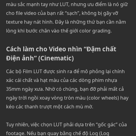
màu sắc mạnh tay như LUT, nhưng ưu điểm là nó giữ
cho file video của bạn rất “sạch”, không bị gãy vỡ
texture hay nát hình. Đây là những thứ bạn cần nằm
lòng khi bước chân vào thế giới color grading.
Cách làm cho Video nhìn “Đậm chất
Điện ảnh” (Cinematic)
Các bộ Film LUT được sinh ra để mô phỏng lại chính
xác cái chất và hạt màu của các dòng phim nhựa
35mm ngày xưa. Nhờ có chúng, bạn đỡ phải mất cả
ngày trời ngồi xoay vòng tròn màu (color wheels) hay
kéo các thanh trượt một cách mù mờ.
Tuy nhiên, việc chọn LUT phải dựa trên “gốc gác” của
footage. Nếu bạn quay bằng chế độ Log (Log