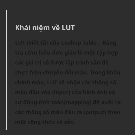
Khái niệm về LUT
LUT (viết tắt của Lookup Table – Bảng
tra cứu) hiểu đơn giản là một tập hợp
các giá trị số được lập trình sẵn để
thực hiện chuyển đổi màu. Trong khâu
chỉnh màu, LUT sẽ nhận các thông số
màu đầu vào (input) của hình ảnh và
tự động tính toán(mapping) để xuất ra
các thông số màu đầu ra (output) theo
một công thức có sẵn.