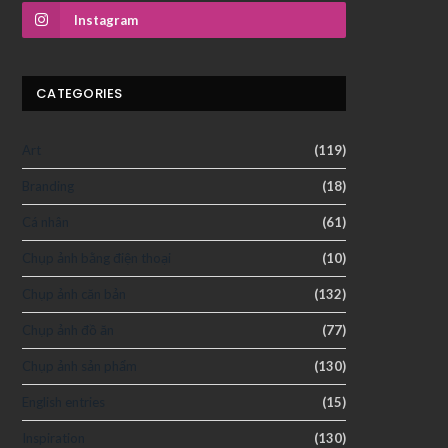
Instagram
CATEGORIES
Art
(119)
Branding
(18)
Cá nhân
(61)
Chụp ảnh bằng điện thoại
(10)
Chụp ảnh căn bản
(132)
Chụp ảnh đồ ăn
(77)
Chụp ảnh sản phẩm
(130)
English entries
(15)
Inspiration
(130)