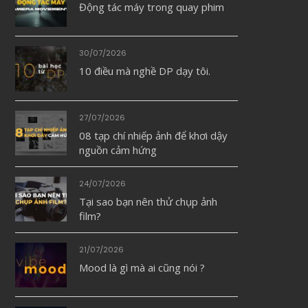
Động tác máy trong quay phim
30/07/2026
10 điều mà nghề DP dạy tôi.
27/07/2026
08 tạp chí nhiếp ảnh để khơi dậy
nguồn cảm hứng
24/07/2026
Tại sao bạn nên thử chụp ảnh
film?
21/07/2026
Mood là gì mà ai cũng nói ?