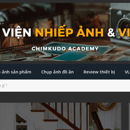
 ảnh sản phẩm
Chụp ảnh đồ ăn
Review thiết bị
V
 gì ?