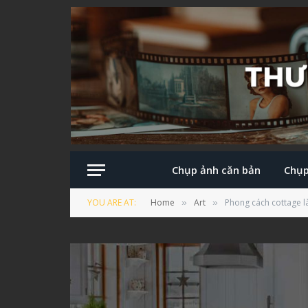
Chụp ảnh căn bản
Chụp
YOU ARE AT:
Home
Art
Phong cách cottage là
»
»