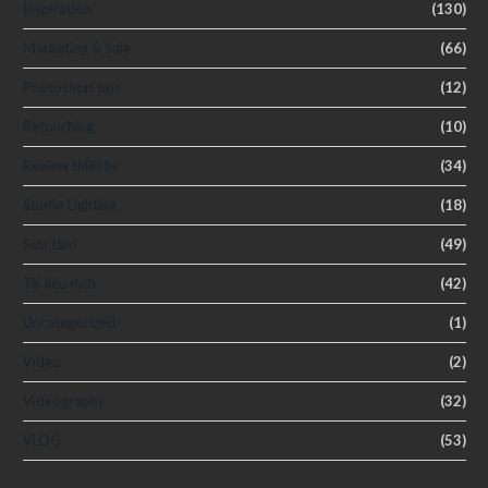
Inspiration
(130)
Marketing & Sale
(66)
Photoshop tips
(12)
Retouching
(10)
Review thiết bị
(34)
Studio Lighting
(18)
Sưu tầm
(49)
Tài liệu dịch
(42)
Uncategorized
(1)
Video
(2)
Videography
(32)
VLOG
(53)