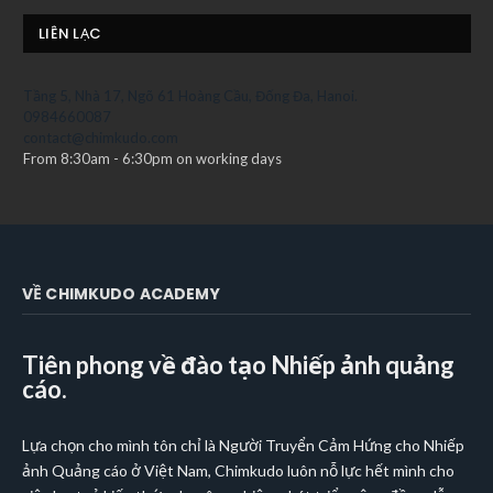
LIÊN LẠC
Tầng 5, Nhà 17, Ngõ 61 Hoàng Cầu, Đống Đa, Hanoi.
0984660087
contact@chimkudo.com
From 8:30am - 6:30pm on working days
VỀ CHIMKUDO ACADEMY
Tiên phong về đào tạo Nhiếp ảnh quảng
cáo.
Lựa chọn cho mình tôn chỉ là Người Truyển Cảm Hứng cho Nhiếp
ảnh Quảng cáo ở Việt Nam, Chimkudo luôn nỗ lực hết mình cho