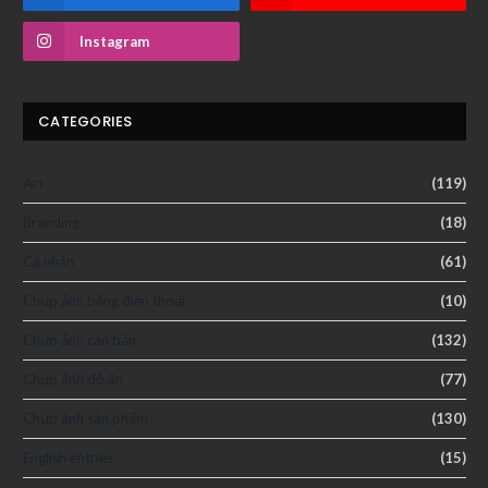
Instagram
CATEGORIES
Art
(119)
Branding
(18)
Cá nhân
(61)
Chụp ảnh bằng điện thoại
(10)
Chụp ảnh căn bản
(132)
Chụp ảnh đồ ăn
(77)
Chụp ảnh sản phẩm
(130)
English entries
(15)