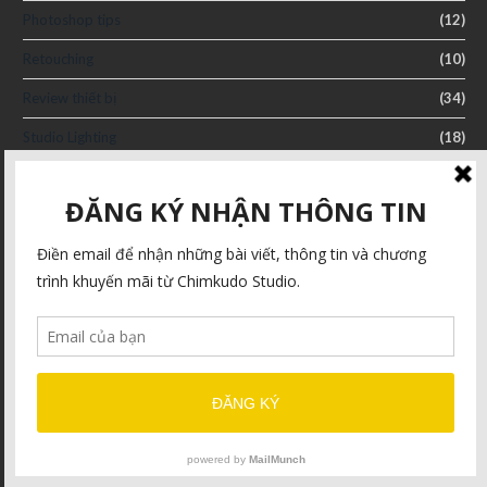
Photoshop tips
(12)
Retouching
(10)
Review thiết bị
(34)
Studio Lighting
(18)
Sưu tầm
(49)
Tài liệu dịch
(42)
Uncategorized
(1)
Video
(2)
Videography
(31)
VLOG
(53)
LIÊN LẠC