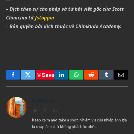
—
– Dịch theo sự cho phép và từ bài viết gốc của Scott
Choucino từ
fstopper
– Bản quyền bài dịch thuộc về Chimkudo Academy.
Save
Facebook
Twitter
LinkedIn
WhatsApp
Reddit
Tumblr
Email
CHIMKUDO
Website
Facebook
LinkedIn
Keep calm and take a shot. Nhiệm vụ của nhiếp ảnh gia
là chụp ảnh chứ không phải bốc phét.