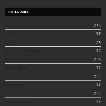
CATEGORIES
Art
(119)
Branding
(18)
Cá nhân
(61)
Chụp ảnh bằng điện thoại
(10)
Chụp ảnh căn bản
(132)
Chụp ảnh đồ ăn
(77)
Chụp ảnh sản phẩm
(130)
English entries
(15)
Inspiration
(130)
Marketing & Sale
(66)