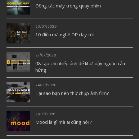
Động tác máy trong quay phim
30/07/2026
10 điều mà nghề DP dạy tôi.
27/07/2026
08 tạp chí nhiếp ảnh để khơi dậy nguồn cảm
hứng
24/07/2026
Tại sao bạn nên thử chụp ảnh film?
21/07/2026
Mood là gì mà ai cũng nói ?