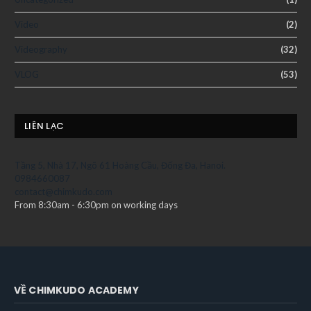
Video
(2)
Videography
(32)
VLOG
(53)
LIÊN LẠC
Tầng 5, Nhà 17, Ngõ 61 Hoàng Cầu, Đống Đa, Hanoi.
0984660087
contact@chimkudo.com
From 8:30am - 6:30pm on working days
VỀ CHIMKUDO ACADEMY