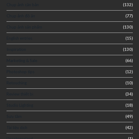
Chụp ảnh căn bản
(132)
Chụp ảnh đồ ăn
(77)
Chụp ảnh sản phẩm
(130)
English entries
(15)
Inspiration
(130)
Marketing & Sale
(66)
Photoshop tips
(12)
Retouching
(10)
Review thiết bị
(34)
Studio Lighting
(18)
Sưu tầm
(49)
Tài liệu dịch
(42)
Uncategorized
(1)