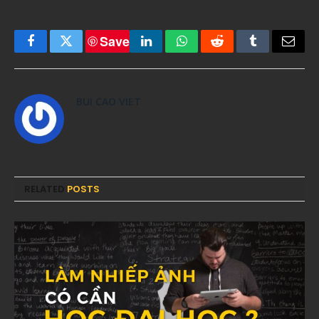
Save
Facebook
Twitter
LinkedIn
WhatsApp
Reddit
Tumblr
Email
BUI CAO VIET
RELATED
POSTS