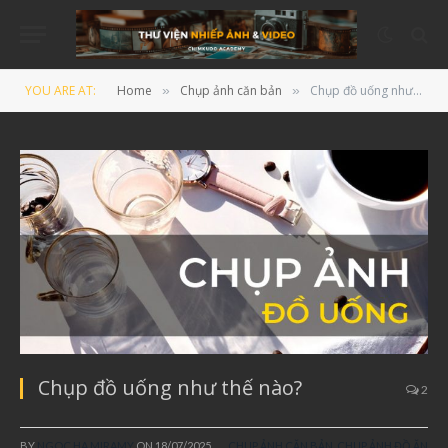
YOU ARE AT:
Home
Chụp ảnh căn bản
Chụp đồ uống như thế nào?
»
»
Chụp đồ uống như thế nào?
2
BY
NGOC HA MIRAMY
ON
18/07/2025
CHỤP ẢNH CĂN BẢN
,
CHỤP ẢNH ĐỒ ĂN