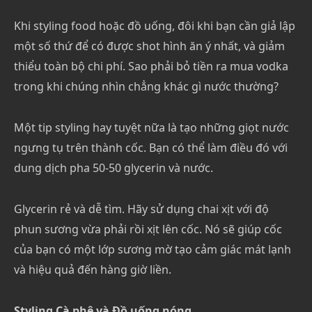
Khi styling food hoặc đồ uống, đôi khi bạn cần giả lập
một số thứ để có được shot hình ăn ý nhất, và giảm
thiểu toàn bộ chi phí. Sao phải bỏ tiền ra mua vodka
trong khi chúng nhìn chẳng khác gì nước thường?
Một tip styling hay tuyệt nữa là tạo những giọt nước
ngưng tụ trên thành cốc. Bạn có thể làm điều đó với
dung dịch pha 50-50 glycerin và nước.
Glycerin rẻ và dễ tìm. Hãy sử dụng chai xịt với độ
phun sương vừa phải rồi xịt lên cốc. Nó sẽ giúp cốc
của bạn có một lớp sương mờ tạo cảm giác mát lạnh
và hiệu quả đến hàng giờ liền.
Styling Cà phê và Đồ uống nóng