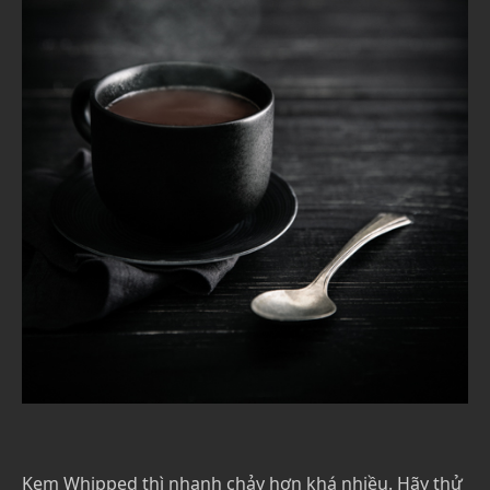
Kem Whipped thì nhanh chảy hơn khá nhiều. Hãy thử