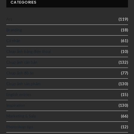
CATEGORIES
Art
(119)
Branding
(18)
Cá nhân
(61)
Chụp ảnh bằng điện thoại
(10)
Chụp ảnh căn bản
(132)
Chụp ảnh đồ ăn
(77)
Chụp ảnh sản phẩm
(130)
English entries
(15)
Inspiration
(130)
Marketing & Sale
(66)
Photoshop tips
(12)