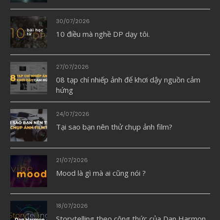
30/07/2026
10 điều mà nghề DP dạy tôi.
27/07/2026
08 tạp chí nhiếp ảnh để khơi dậy nguồn cảm
hứng
24/07/2026
Tại sao bạn nên thử chụp ảnh film?
21/07/2026
Mood là gì mà ai cũng nói ?
18/07/2026
Storytelling theo công thức của Dan Harmon