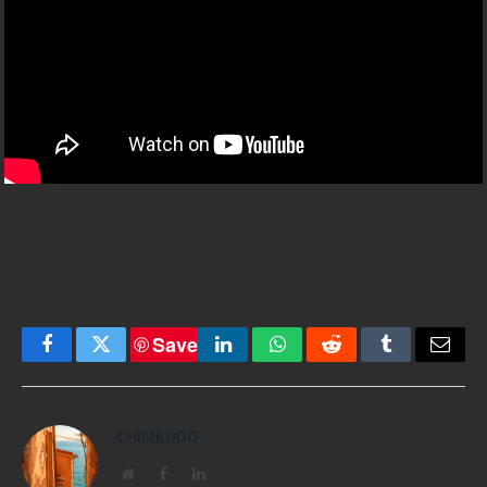
Save
Facebook
Twitter
LinkedIn
WhatsApp
Reddit
Tumblr
Email
CHIMKUDO
Website
Facebook
LinkedIn