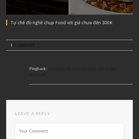
Tự chế đồ nghề chụp Food với giá chưa đến 300K
1
COMMENT
Pingback:
Các bước để chụp một bức ảnh flatlay –
hifoto.vn
LEAVE A REPLY