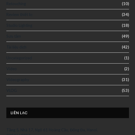
Retouching
(10)
Review thiết bị
(34)
Studio Lighting
(18)
Sưu tầm
(49)
Tài liệu dịch
(42)
Uncategorized
(1)
Video
(2)
Videography
(31)
VLOG
(53)
LIÊN LẠC
Tầng 5, Nhà 17, Ngõ 61 Hoàng Cầu, Đống Đa, Hanoi.