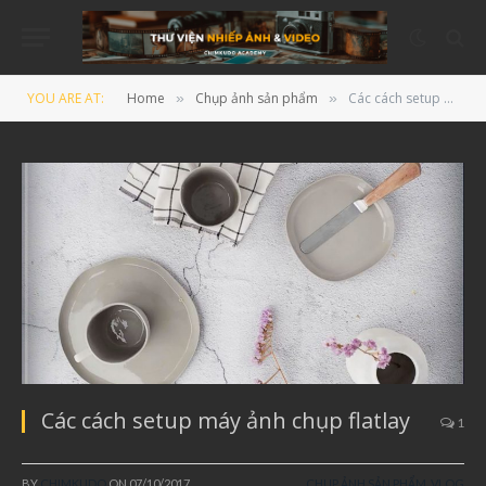
YOU ARE AT:
Home
Chụp ảnh sản phẩm
Các cách setup máy ảnh chụp flatlay
»
»
Các cách setup máy ảnh chụp flatlay
1
BY
CHIMKUDO
ON
07/10/2017
CHỤP ẢNH SẢN PHẨM
,
VLOG