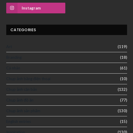
Instagram
CATEGORIES
Art
(119)
Branding
(18)
Cá nhân
(61)
Chụp ảnh bằng điện thoại
(10)
Chụp ảnh căn bản
(132)
Chụp ảnh đồ ăn
(77)
Chụp ảnh sản phẩm
(130)
English entries
(15)
Inspiration
(130)