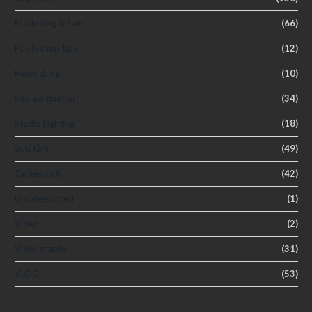
Marketing & Sale
(66)
Photoshop tips
(12)
Retouching
(10)
Review thiết bị
(34)
Studio Lighting
(18)
Sưu tầm
(49)
Tài liệu dịch
(42)
Uncategorized
(1)
Video
(2)
Videography
(31)
VLOG
(53)