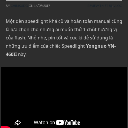
BY
CHIMKUDO
ON
14/07/2017
REVIEW THIẾT BỊ
,
VLOG
Một đèn speedlight khá cũ và hoàn toàn manual cũng
là lựa chọn cho những ai muốn thử 1 chút hương vị
của flash. Nhỏ nhẹ, pin tốt và cực kì dễ sử dụng là
những ưu điểm của chiếc Speedlight
Yongnuo YN-
460II
này.