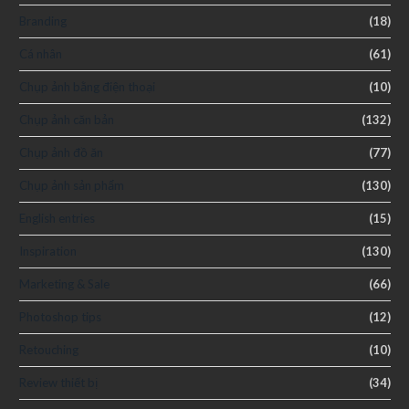
Branding
(18)
Cá nhân
(61)
Chụp ảnh bằng điện thoại
(10)
Chụp ảnh căn bản
(132)
Chụp ảnh đồ ăn
(77)
Chụp ảnh sản phẩm
(130)
English entries
(15)
Inspiration
(130)
Marketing & Sale
(66)
Photoshop tips
(12)
Retouching
(10)
Review thiết bị
(34)