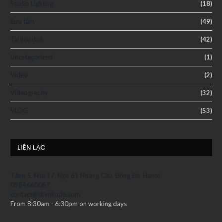
Studio Lighting
(18)
Sưu tầm
(49)
Tài liệu dịch
(42)
Uncategorized
(1)
Video
(2)
Videography
(32)
VLOG
(53)
LIÊN LẠC
Tầng 5, Nhà 17, Ngõ 61 Hoàng Cầu, Đống Đa, Hanoi.
0984660087
contact@chimkudo.com
From 8:30am - 6:30pm on working days