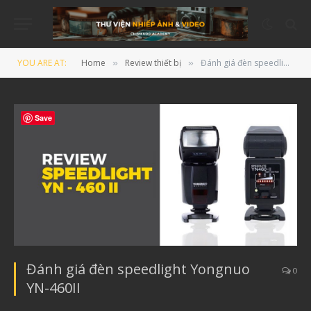
YOU ARE AT:
Home
Review thiết bị
Đánh giá đèn speedlight Yongnuo YN-460II
»
»
Save
Đánh giá đèn speedlight Yongnuo
0
YN-460II