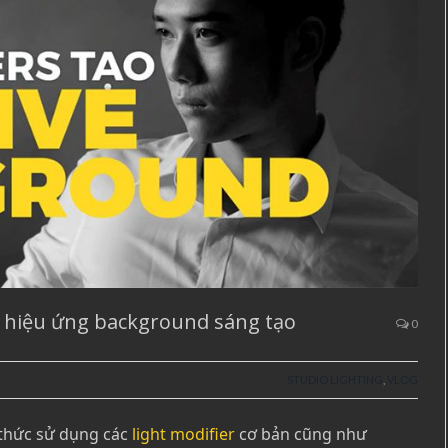
o hiệu ứng background sáng tạo
0
STUDIO LIGHTING
,
VLOG
 thức sử dụng các
light modifier
cơ bản cũng như