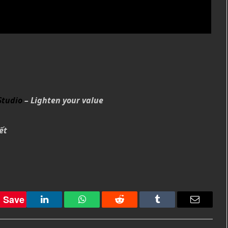
Studio
– Lighten your value
ết
Save
LinkedIn
WhatsApp
Reddit
Tumblr
Email