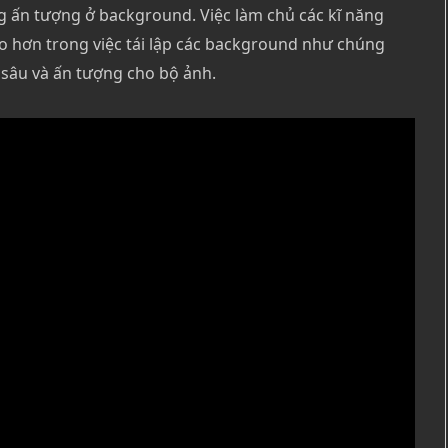
g ấn tượng ở background. Việc làm chủ các kĩ năng
o hơn trong việc tái lập các background như chúng
sâu và ấn tượng cho bộ ảnh.