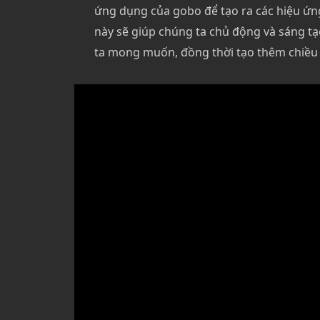
ứng dụng của gobo để tạo ra các hiệu ứn
này sẽ giúp chúng ta chủ động và sáng tạ
ta mong muốn, đồng thời tạo thêm chiều 