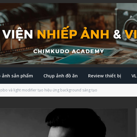
 ảnh sản phẩm
Chụp ảnh đồ ăn
Review thiết bị
V
obo và light modifier tạo hiệu ứng background sáng tạo