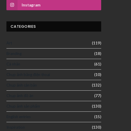
Instagram
CATEGORIES
Art
(119)
Branding
(18)
Cá nhân
(61)
Chụp ảnh bằng điện thoại
(10)
Chụp ảnh căn bản
(132)
Chụp ảnh đồ ăn
(77)
Chụp ảnh sản phẩm
(130)
English entries
(15)
Inspiration
(130)