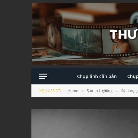
Chụp ảnh căn bản
Chụp
YOU ARE AT:
Home
Studio Lighting
Sử dụng g
»
»