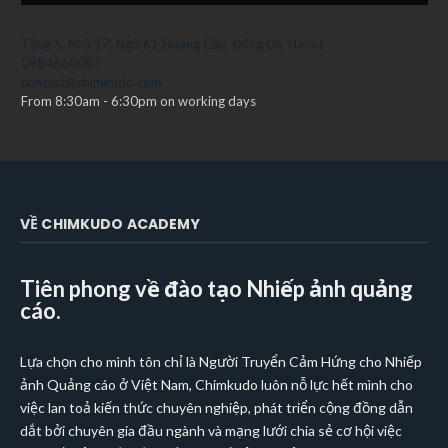
Tầng 5, Nhà 17, Ngõ 61 Hoàng Cầu, Đống Đa, Hanoi.
0984660087
contact@chimkudo.com
From 8:30am - 6:30pm on working days
VỀ CHIMKUDO ACADEMY
Tiên phong về đào tạo Nhiếp ảnh quảng
cáo.
Lựa chọn cho mình tôn chỉ là Người Truyển Cảm Hứng cho Nhiếp
ảnh Quảng cáo ở Việt Nam, Chimkudo luôn nỗ lực hết mình cho
việc lan toả kiến thức chuyên nghiệp, phát triển cộng đồng dẫn
dắt bởi chuyên gia đầu ngành và mạng lưới chia sẻ cơ hội việc