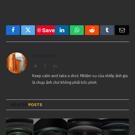
Save
Facebook
Twitter
LinkedIn
WhatsApp
Reddit
Tumblr
Email
CHIMKUDO
Website
Facebook
LinkedIn
Keep calm and take a shot. Nhiệm vụ của nhiếp ảnh gia
là chụp ảnh chứ không phải bốc phét.
RELATED
POSTS