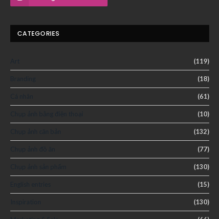
CATEGORIES
Art
(119)
Branding
(18)
Cá nhân
(61)
Chụp ảnh bằng điện thoại
(10)
Chụp ảnh căn bản
(132)
Chụp ảnh đồ ăn
(77)
Chụp ảnh sản phẩm
(130)
English entries
(15)
Inspiration
(130)