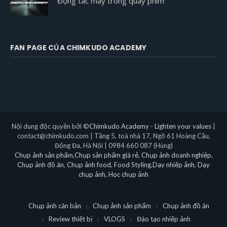
Động tác máy trong quay phim
FAN PAGE CỦA CHIMKUDO ACADEMY
Nội dung độc quyền bởi ©
Chimkudo Academy - Lighten your values
|
contact@chimkudo.com | Tầng 5, toà nhà 17, Ngõ 61 Hoàng Cầu,
Đống Đa, Hà Nội | 0984 660 087 (Hùng)
Chụp ảnh sản phẩm
,
Chụp sản phẩm giá rẻ
,
Chụp ảnh doanh nghiệp
,
Chụp ảnh đồ ăn
,
Chụp ảnh food
,
Food Styling
,
Dạy nhiếp ảnh
,
Dạy
chụp ảnh
,
Học chụp ảnh
Chụp ảnh căn bản
Chụp ảnh sản phẩm
Chụp ảnh đồ ăn
Review thiết bị
VLOGS
Đào tạo nhiếp ảnh