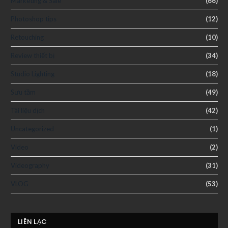
Marketing & Sale
(66)
Photoshop tips
(12)
Retouching
(10)
Review thiết bị
(34)
Studio Lighting
(18)
Sưu tầm
(49)
Tài liệu dịch
(42)
Uncategorized
(1)
Video
(2)
Videography
(31)
VLOG
(53)
LIÊN LẠC