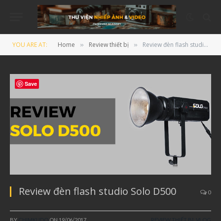
YOU ARE AT:
Home
Review thiết bị
Review đèn flash studio Solo D500
»
»
Save
Review đèn flash studio Solo D500
0
BY
CHIMKUDO
ON
19/06/2017
REVIEW THIẾT BỊ
,
VLOG