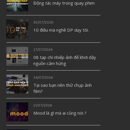
Động tác máy trong quay phim
30/07/2026
10 điều mà nghề DP dạy tôi.
27/07/2026
08 tạp chí nhiếp ảnh để khơi dậy
nguồn cảm hứng
24/07/2026
Tại sao bạn nên thử chụp ảnh
film?
21/07/2026
Mood là gì mà ai cũng nói ?