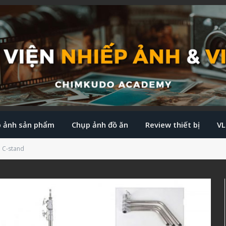
 ảnh sản phẩm
Chụp ảnh đồ ăn
Review thiết bị
V
 C-stand