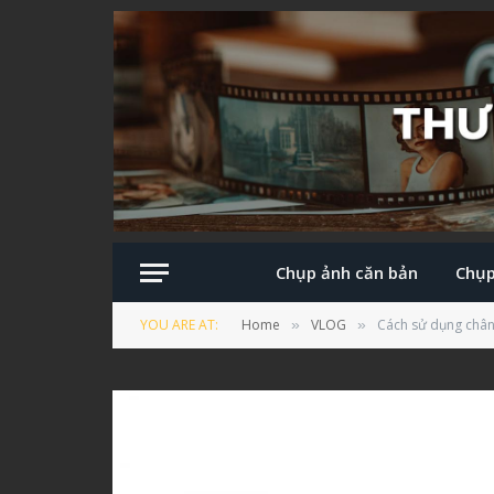
Chụp ảnh căn bản
Chụp
YOU ARE AT:
Home
VLOG
Cách sử dụng chân
»
»