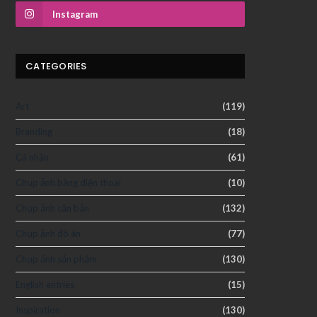
Instagram
CATEGORIES
Art
(119)
Branding
(18)
Cá nhân
(61)
Chụp ảnh bằng điện thoại
(10)
Chụp ảnh căn bản
(132)
Chụp ảnh đồ ăn
(77)
Chụp ảnh sản phẩm
(130)
English entries
(15)
Inspiration
(130)