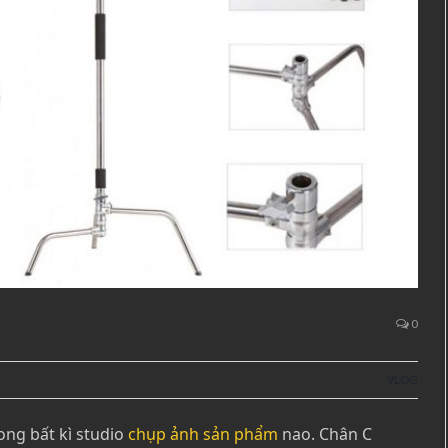
0
VLOG
ong bất kì studio
chụp ảnh sản phẩm
nao. Chân C