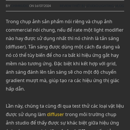
BY
CHIMKUDO
ON
16/07/2024
REVIEW THIẾT BỊ
,
STUDIO LIGHTING
,
VLOG
Trong chụp ảnh sản phẩm nói riêng và chụp ảnh
commercial nói chung, nếu để rate một light modifier
nào hay được sử dụng nhất thì nó chính là tản sáng
(diffuser). Tản sáng được dùng một cách đa dạng và
nó có thể tùy biến để cho ra bất kì hiệu ứng gắt hay
mềm nào tương ứng. Đặc biệt khi kết hợp với grid,
ánh sáng đánh lên tản sáng sẽ cho một độ chuyển
gradient mượt mà, giúp tạo ra các hiệu ứng thị giác
hấp dẫn.
Lần này, chúng ta cùng đi qua test thử các loại vật liệu
được sử dụng làm
diffuser
trong môi trường chụp
ảnh studio để thấy được sự khác biệt giữa hiệu ứng