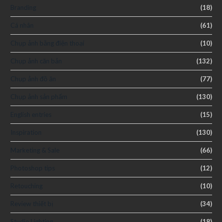
Branding
(18)
Cá nhân
(61)
Chụp ảnh bằng điện thoại
(10)
Chụp ảnh căn bản
(132)
Chụp ảnh đồ ăn
(77)
Chụp ảnh sản phẩm
(130)
English entries
(15)
Inspiration
(130)
Marketing & Sale
(66)
Photoshop tips
(12)
Retouching
(10)
Review thiết bị
(34)
Studio Lighting
(18)