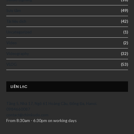
Sưu tầm
(49)
Tài liệu dịch
(42)
Uncategorized
(1)
Video
(2)
Videography
(32)
VLOG
(53)
LIÊN LẠC
Tầng 5, Nhà 17, Ngõ 61 Hoàng Cầu, Đống Đa, Hanoi.
0984660087
contact@chimkudo.com
From 8:30am - 6:30pm on working days