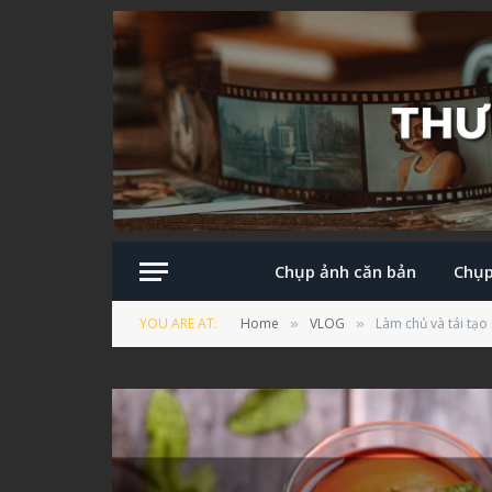
Chụp ảnh căn bản
Chụp
YOU ARE AT:
Home
VLOG
Làm chủ và tái tạo
»
»