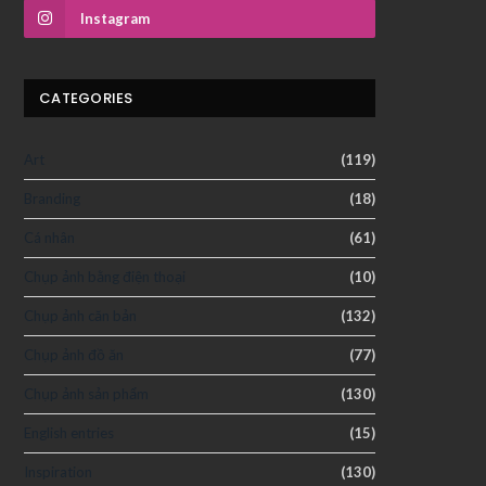
Instagram
CATEGORIES
Art
(119)
Branding
(18)
Cá nhân
(61)
Chụp ảnh bằng điện thoại
(10)
Chụp ảnh căn bản
(132)
Chụp ảnh đồ ăn
(77)
Chụp ảnh sản phẩm
(130)
English entries
(15)
Inspiration
(130)