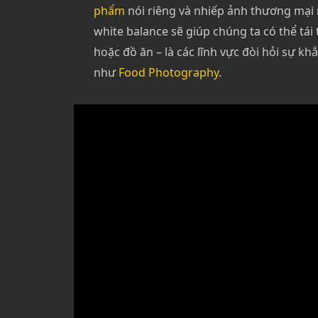
phẩm
nói riêng và nhiếp ảnh thương mại 
white balance sẽ giúp chúng ta có thể tá
hoặc đồ ăn – là các lĩnh vực đòi hỏi sự k
như
Food Photography
.