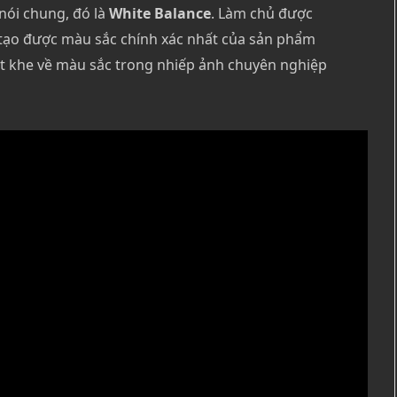
nói chung, đó là
White Balance
. Làm chủ được
i tạo được màu sắc chính xác nhất của sản phẩm
hắt khe về màu sắc trong nhiếp ảnh chuyên nghiệp