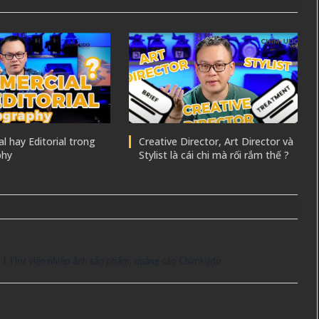
 hay Editorial trong
Creative Director, Art Director và
phy
Stylist là cái chi mà rối rắm thế ?
Thư viện nhiếp ảnh sản phẩm, quảng cáo Chimkudo