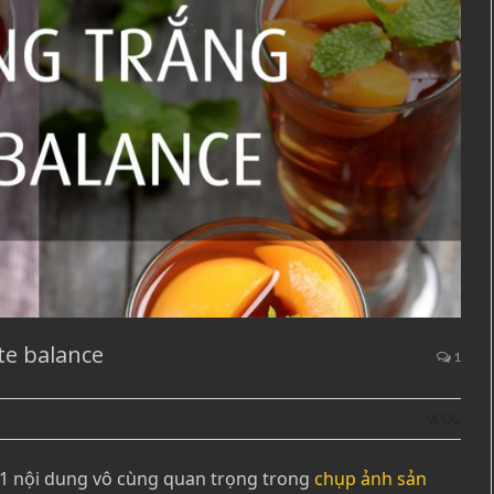
te balance
1
VLOG
ề 1 nội dung vô cùng quan trọng trong
chụp ảnh sản