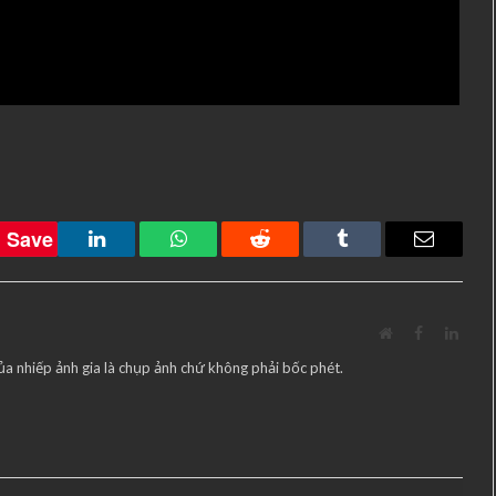
Save
LinkedIn
WhatsApp
Reddit
Tumblr
Email
Website
Facebook
Linke
ủa nhiếp ảnh gia là chụp ảnh chứ không phải bốc phét.