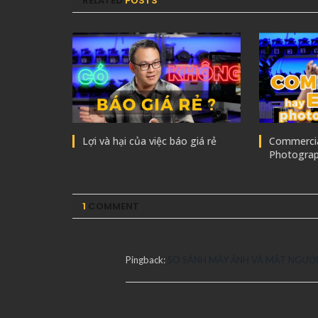
RELATED
POSTS
Lợi và hại của việc báo giá rẻ
Commercial
Photogra
1
COMMENT
Pingback:
SO SÁNH MÁY ẢNH VÀ MẮT NGƯỜI | 