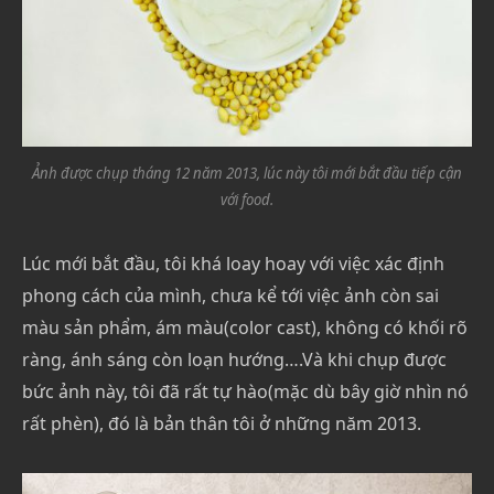
Ảnh được chụp tháng 12 năm 2013, lúc này tôi mới bắt đầu tiếp cận
với food.
Lúc mới bắt đầu, tôi khá loay hoay với việc xác định
phong cách của mình, chưa kể tới việc ảnh còn sai
màu sản phẩm, ám màu(color cast), không có khối rõ
ràng, ánh sáng còn loạn hướng….Và khi chụp được
bức ảnh này, tôi đã rất tự hào(mặc dù bây giờ nhìn nó
rất phèn), đó là bản thân tôi ở những năm 2013.