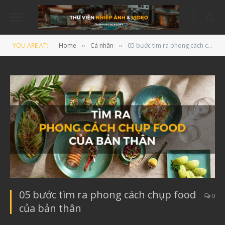
YOU ARE AT:
Home
Cá nhân
05 bước tìm ra phong cách chụp food của bản thân
»
»
05 bước tìm ra phong cách chụp food
0
của bản thân