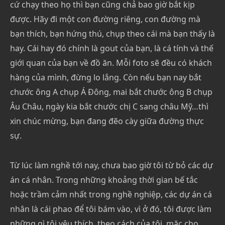
cứ chạy theo họ thì bạn cũng chả bao giờ bắt kịp
được. Hãy đi một con đường riêng, con đường mà
bạn thích, bạn hứng thú, chụp theo cái mà bạn thấy là
hay. Cái hay đó chính là gout của bạn, là cá tính và thế
giới quan của bạn về đồ ăn. Mỗi foto sẽ đều có khách
hàng của mình, đừng lo lắng. Còn nếu bạn nay bắt
chước ông A chụp Á Đông, mai bắt chước ông B chụp
Âu Châu, ngày kia bắt chước chị C sang châu Mỹ…thì
xin chúc mừng, bạn đang đẽo cày giữa đường thực
sự.
Từ lúc làm nghề tới nay, chưa bao giờ tôi từ bỏ các dự
án cá nhân. Trong những khoảng thời gian bế tắc
hoặc trầm cảm nhất trong nghề nghiệp, các dự án cá
nhân là cái phao để tôi bám vào, vì ở đó, tôi được làm
những gì tôi yêu thích, theo cách của tôi, mặc cho