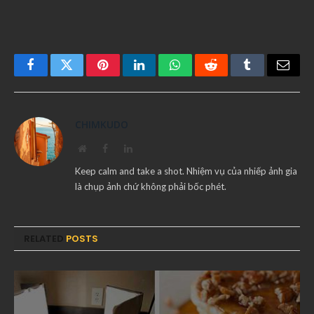
Facebook
Twitter
Pinterest
LinkedIn
WhatsApp
Reddit
Tumblr
Email
CHIMKUDO
Website
Facebook
LinkedIn
Keep calm and take a shot. Nhiệm vụ của nhiếp ảnh gia
là chụp ảnh chứ không phải bốc phét.
RELATED
POSTS