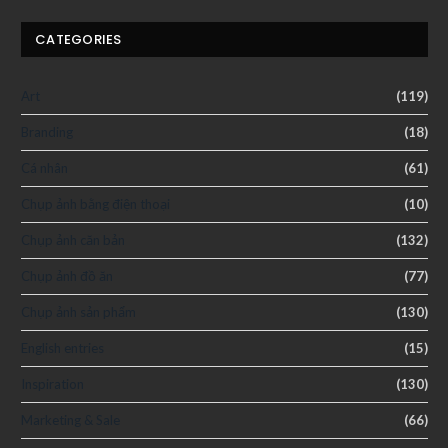
CATEGORIES
Art
(119)
Branding
(18)
Cá nhân
(61)
Chụp ảnh bằng điện thoại
(10)
Chụp ảnh căn bản
(132)
Chụp ảnh đồ ăn
(77)
Chụp ảnh sản phẩm
(130)
English entries
(15)
Inspiration
(130)
Marketing & Sale
(66)