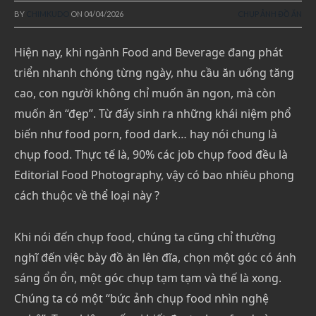
BY
CHIMKUDO
ON
04/04/2026
CHỤP ẢNH ĐỒ ĂN
Hiện nay, khi ngành Food and Beverage đang phát
triển nhanh chóng từng ngày, nhu cầu ăn uống tăng
cao, con người không chỉ muốn ăn ngon, mà còn
muốn ăn “đẹp”. Từ đấy sinh ra những khái niệm phổ
biến như food porn, food dark… hay nói chung là
chụp food. Thực tế là, 90% các job chụp food đều là
Editorial Food Photography, vậy có bao nhiêu phong
cách thuộc về thể loại này ?
Khi nói đến chụp food, chúng ta cũng chỉ thường
nghĩ đến việc bày đồ ăn lên đĩa, chọn một góc có ánh
sáng ổn ổn, một góc chụp tạm tạm và thế là xong.
Chúng ta có một “bức ảnh chụp food nhìn nghệ