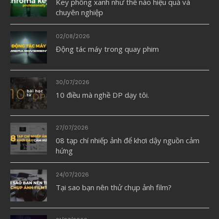
Key phông xanh như thế nào hiệu quả và
chuyên nghiệp
02/08/2026
Động tác máy trong quay phim
30/07/2026
10 điều mà nghề DP dạy tôi.
27/07/2026
08 tạp chí nhiếp ảnh để khơi dậy nguồn cảm
hứng
24/07/2026
Tại sao bạn nên thử chụp ảnh film?