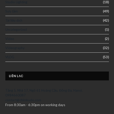
Studio Lighting
(18)
Sưu tầm
(49)
Tài liệu dịch
(42)
Uncategorized
(1)
Video
(2)
Videography
(32)
VLOG
(53)
LIÊN LẠC
Tầng 5, Nhà 17, Ngõ 61 Hoàng Cầu, Đống Đa, Hanoi.
0984660087
contact@chimkudo.com
From 8:30am - 6:30pm on working days