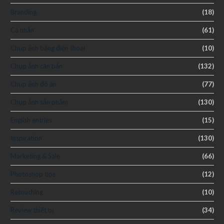
Branding
(18)
Cá nhân
(61)
Chụp ảnh bằng điện thoại
(10)
Chụp ảnh căn bản
(132)
Chụp ảnh đồ ăn
(77)
Chụp ảnh sản phẩm
(130)
English entries
(15)
Inspiration
(130)
Marketing & Sale
(66)
Photoshop tips
(12)
Retouching
(10)
Review thiết bị
(34)