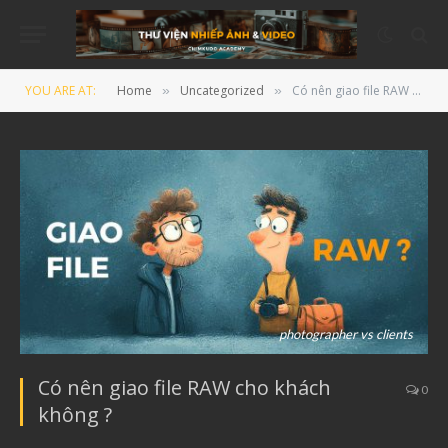
YOU ARE AT:
Home
Uncategorized
Có nên giao file RAW cho khách không ?
»
»
photographer vs clients
Có nên giao file RAW cho khách
0
không ?