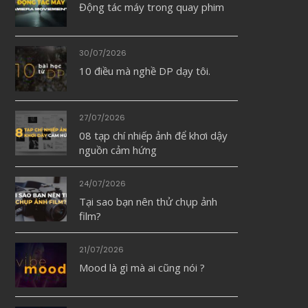
Động tác máy trong quay phim
30/07/2026
10 điều mà nghề DP dạy tôi.
27/07/2026
08 tạp chí nhiếp ảnh để khơi dậy
nguồn cảm hứng
24/07/2026
Tại sao bạn nên thử chụp ảnh
film?
21/07/2026
Mood là gì mà ai cũng nói ?