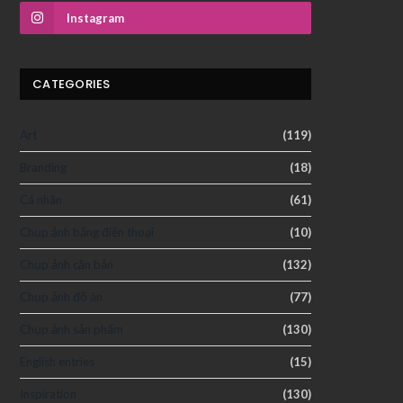
Instagram
CATEGORIES
Art
(119)
Branding
(18)
Cá nhân
(61)
Chụp ảnh bằng điện thoại
(10)
Chụp ảnh căn bản
(132)
Chụp ảnh đồ ăn
(77)
Chụp ảnh sản phẩm
(130)
English entries
(15)
Inspiration
(130)