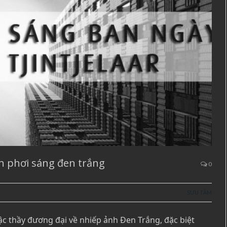
ảnh phơi sáng đen trắng
0
SƯU TẦM
ậc thầy đương đại về nhiếp ảnh Đen Trắng, đặc biệt