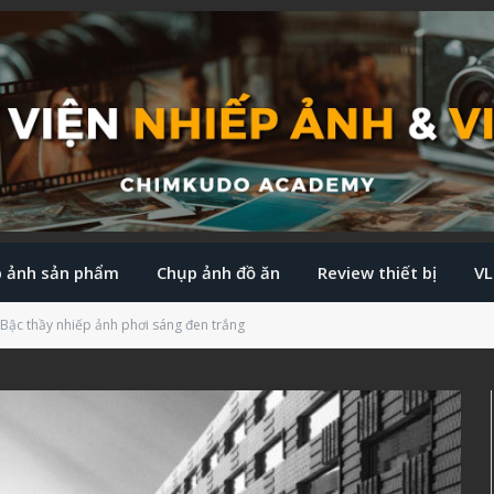
 ảnh sản phẩm
Chụp ảnh đồ ăn
Review thiết bị
V
 – Bậc thầy nhiếp ảnh phơi sáng đen trắng