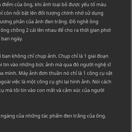
 điểm của ông, khi ảnh loại bỏ được yếu tố màu
ỉ còn nổi bật lên đối tượng chính nhờ sử dụng
à tương phản của ảnh đen trắng. Đồ nghề ông
 ông chồng 2 cái lên nhau để cho ra thời gian phơi
 ban ngày.
ì bạn không chỉ chụp ảnh. Chụp chỉ là 1 giai đoạn
ôi tin vào những bức ảnh mà qua đó người nghệ sĩ
ủa mình. Máy ảnh đơn thuần nó chỉ là 1 công cụ vật
ngoài việc là một công cụ ghi lại hình ảnh. Nói cách
 cụ mà tôi tin vào con mắt và cảm xúc của người
 ngàng của những tác phẩm đen trắng của ông.