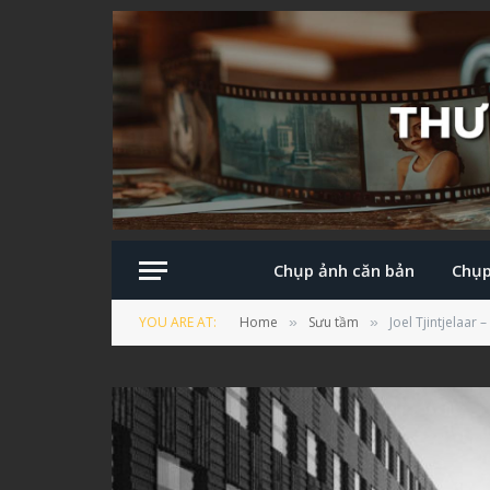
Chụp ảnh căn bản
Chụp
YOU ARE AT:
Home
Sưu tầm
Joel Tjintjelaar
»
»