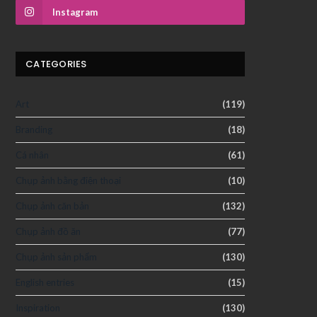
Instagram
CATEGORIES
Art
(119)
Branding
(18)
Cá nhân
(61)
Chụp ảnh bằng điện thoại
(10)
Chụp ảnh căn bản
(132)
Chụp ảnh đồ ăn
(77)
Chụp ảnh sản phẩm
(130)
English entries
(15)
Inspiration
(130)