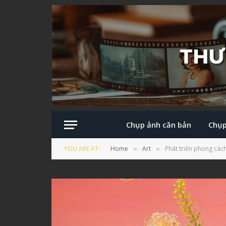
Chụp ảnh căn bản
Chụp
YOU ARE AT:
Home
Art
Phát triển phong các
»
»