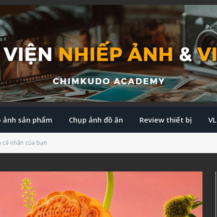
 ảnh sản phẩm
Chụp ảnh đồ ăn
Review thiết bị
V
h cá nhân của bạn