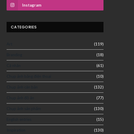
Instagram
CATEGORIES
Art
(119)
Branding
(18)
Cá nhân
(61)
Chụp ảnh bằng điện thoại
(10)
Chụp ảnh căn bản
(132)
Chụp ảnh đồ ăn
(77)
Chụp ảnh sản phẩm
(130)
English entries
(15)
Inspiration
(130)