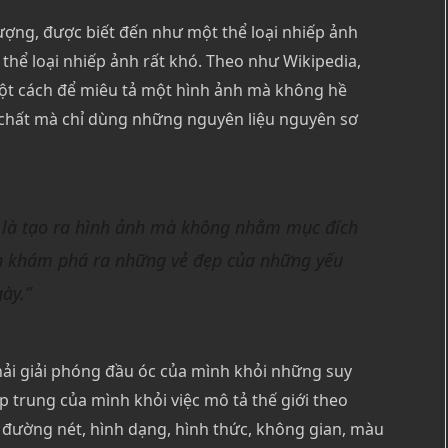
ượng, được biết đến như một thể loại nhiếp ảnh
 thể loại nhiếp ảnh rất khó. Theo như Wikipedia,
một cách để miêu tả một hình ảnh mà không hề
t chất mà chỉ dùng những nguyên liệu nguyên sơ
g là tạo ra hình ảnh mà không nhằm mục đích
h khám phá ra những vẻ đẹp của những yếu
gày.”
hải giải phóng đầu óc của mình khỏi những suy
p trung của mình khỏi việc mô tả thế giới theo
o đường nét, hình dạng, hình thức, không gian, màu