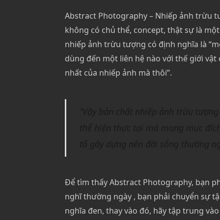
Abstract Photography – Nhiếp ảnh trừu t
không có chủ thể, concept, thật sự là một
nhiếp ảnh trừu tượng có định nghĩa là “
dùng đến một liên hệ nào với thế giới vậ
nhất của nhiếp ảnh mà thôi”.
“Vậy bản chất nhiếp ảnh trừu tượn
thể hiện thực tại mà mang mục đíc
tố gây dựng nên đời sống thường n
Để tìm thấy Abstract Photography, bạn p
nghĩ thường ngày , bạn phải chuyển sự tậ
nghĩa đen, thay vào đó, hãy tập trung và