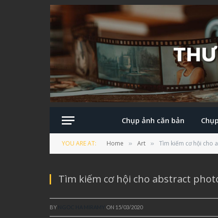
Chụp ảnh căn bản
Chụp
YOU ARE AT:
Home
Art
Tìm kiếm cơ hội cho 
»
»
Tìm kiếm cơ hội cho abstract phot
BY
NGOC HA MIRAMY
ON
15/03/2020