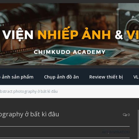
 ảnh sản phẩm
Chụp ảnh đồ ăn
Review thiết bị
V
abstract photography ở bất kì đâu
ography ở bất kì đâu
0
ART
,
INSPIRATION