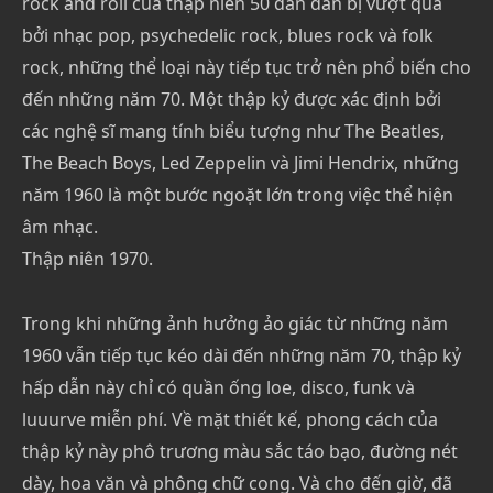
rock and roll của thập niên 50 dần dần bị vượt qua
bởi nhạc pop, psychedelic rock, blues rock và folk
rock, những thể loại này tiếp tục trở nên phổ biến cho
đến những năm 70. Một thập kỷ được xác định bởi
các nghệ sĩ mang tính biểu tượng như The Beatles,
The Beach Boys, Led Zeppelin và Jimi Hendrix, những
năm 1960 là một bước ngoặt lớn trong việc thể hiện
âm nhạc.
Thập niên 1970.
Trong khi những ảnh hưởng ảo giác từ những năm
1960 vẫn tiếp tục kéo dài đến những năm 70, thập kỷ
hấp dẫn này chỉ có quần ống loe, disco, funk và
luuurve miễn phí. Về mặt thiết kế, phong cách của
thập kỷ này phô trương màu sắc táo bạo, đường nét
dày, hoa văn và phông chữ cong. Và cho đến giờ, đã