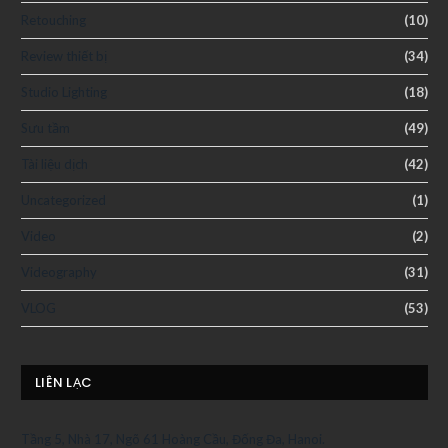
Retouching
(10)
Review thiết bị
(34)
Studio Lighting
(18)
Sưu tầm
(49)
Tài liệu dịch
(42)
Uncategorized
(1)
Video
(2)
Videography
(31)
VLOG
(53)
LIÊN LẠC
Tầng 5, Nhà 17, Ngõ 61 Hoàng Cầu, Đống Đa, Hanoi.