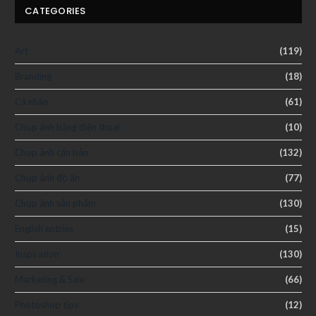
CATEGORIES
Art
(119)
Branding
(18)
Cá nhân
(61)
Chụp ảnh bằng điện thoại
(10)
Chụp ảnh căn bản
(132)
Chụp ảnh đồ ăn
(77)
Chụp ảnh sản phẩm
(130)
English entries
(15)
Inspiration
(130)
Marketing & Sale
(66)
Photoshop tips
(12)