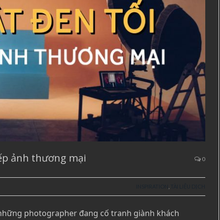
iếp ảnh thương mại
0
INSPIRATION
,
TÀI LIỆU DỊCH
 những photographer đang cố tranh giành khách