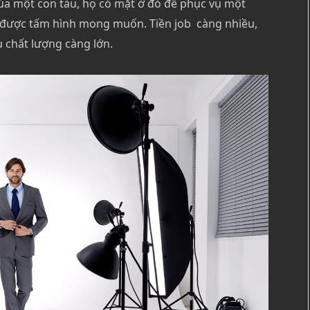
a một con tàu, họ có mặt ở đó để phục vụ một
ó được tấm hình mong muốn. Tiền job càng nhiều,
u chất lượng càng lớn.