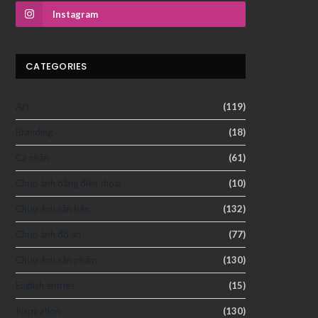
Instagram
CATEGORIES
Art
(119)
Branding
(18)
Cá nhân
(61)
Chụp ảnh bằng điện thoại
(10)
Chụp ảnh căn bản
(132)
Chụp ảnh đồ ăn
(77)
Chụp ảnh sản phẩm
(130)
English entries
(15)
Inspiration
(130)