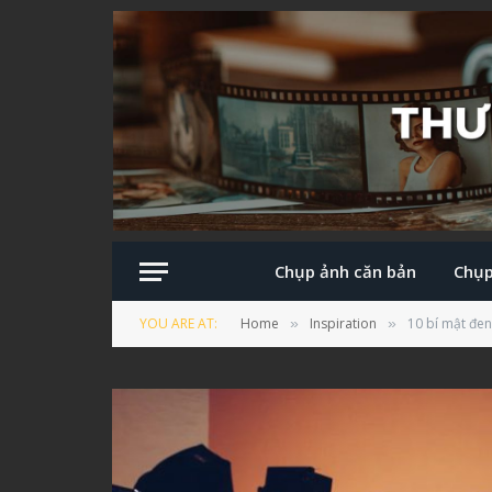
Chụp ảnh căn bản
Chụp
YOU ARE AT:
Home
Inspiration
10 bí mật đen
»
»