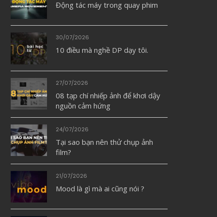
Động tác máy trong quay phim
30/07/2026
10 điều mà nghề DP dạy tôi.
27/07/2026
08 tạp chí nhiếp ảnh để khơi dậy
nguồn cảm hứng
24/07/2026
Tại sao bạn nên thử chụp ảnh
film?
21/07/2026
Mood là gì mà ai cũng nói ?