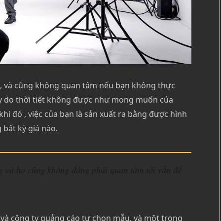
, và cũng không quan tâm nếu bạn không thực
y do thời tiết không được như mong muốn của
hi đó , việc của bạn là sản xuất ra bằng được hình
bất kỳ giá nào.
 và họ cũng không đáng phải quan tâm tới vấn đề
 và công ty quảng cáo tự chọn mẫu, và một trong