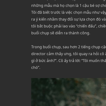
những mẫu mà họ chọn là 1 cậu bé sợ chó. 
Tôi đã biết trước là việc chọn mẫu như vậ
ra ý kiến nhằm thay đổi sự lựa chọn đó và c
tôi bắt buộc phải lao vào “chiến đấu”, c
buổi chụp sẽ diễn ra thành công.
Trong buổi chụp, sau hơn 2 tiếng chụp cậ
director cảm thấy ưng, tôi quay ra hỏi cô
gì ở bức ảnh?”. Cô ấy trả lời: “Tôi muốn t
chó”.