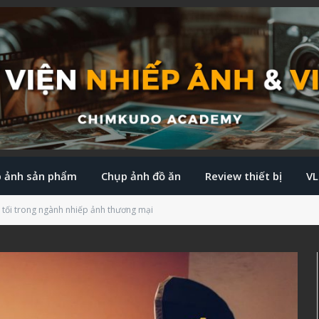
 ảnh sản phẩm
Chụp ảnh đồ ăn
Review thiết bị
V
 tối trong ngành nhiếp ảnh thương mại