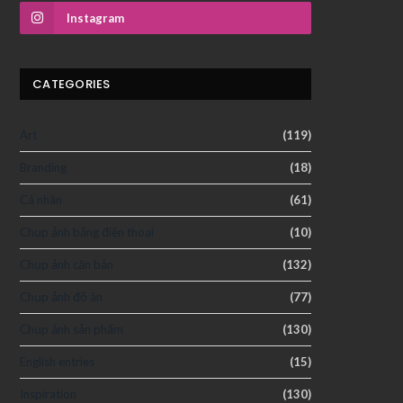
Instagram
CATEGORIES
Art
(119)
Branding
(18)
Cá nhân
(61)
Chụp ảnh bằng điện thoại
(10)
Chụp ảnh căn bản
(132)
Chụp ảnh đồ ăn
(77)
Chụp ảnh sản phẩm
(130)
English entries
(15)
Inspiration
(130)