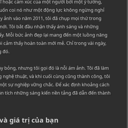
hĩ hoặc cảm xúc của một người bởi một ý tưởng,
uốn coi nó như một động lực không ngừng nghỉ
y ảnh vào năm 2011, tôi đã chụp mọi thứ trong
 mới. Tôi bắt đầu nhận thấy ánh sáng và những
ấy. Mỗi bức ảnh đẹp lại mang đến một luồng năng
tôi cảm thấy hoàn toàn mới mẻ. Chỉ trong vài ngày,
g đó.
y bỏng, nhưng tôi gọi đó là nỗi ám ảnh. Tôi đã làm
g nghệ thuật, và khi cuối cùng cũng thành công, tôi
 một sự nghiệp vững chắc. Để xác định khoảng cách
hân tích những sáng kiến ​​nền tảng đã dẫn đến thành
à giá trị của bạn