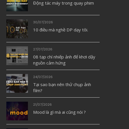
Động tác máy trong quay phim
30/07/2026
10 điều mà nghề DP dạy tôi.
27/07/2026
08 tạp chí nhiếp ảnh để khơi dậy
nguồn cảm hứng
24/07/2026
Tại sao bạn nên thử chụp ảnh
film?
21/07/2026
Mood là gì mà ai cũng nói ?