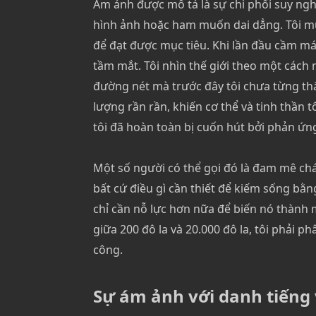
Ám ảnh được mô tả là sự chi phối suy ng
hình ảnh hoặc ham muốn dai dẳng. Tôi m
để đạt được mục tiêu. Khi lần đầu cầm má
tầm mắt. Tôi nhìn thế giới theo một cách
đường nét mà trước đây tôi chưa từng th
lượng rần rần, khiến cơ thể và tinh thần 
tôi đã hoàn toàn bị cuốn hút bởi phản ứn
Một số người có thể gọi đó là đam mê chá
bất cứ điều gì cần thiết để kiếm sống bằn
chỉ cần nỗ lực hơn nữa để biến nó thành
giữa 200 đô la và 20.000 đô la, tôi phải p
công.
Sự ám ảnh với danh tiếng v