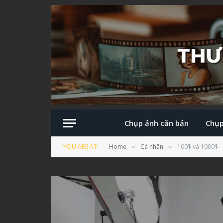
Chụp ảnh căn bản
Chụp
YOU ARE AT:
Home
Cá nhân
100$ và 1000$ –
»
»