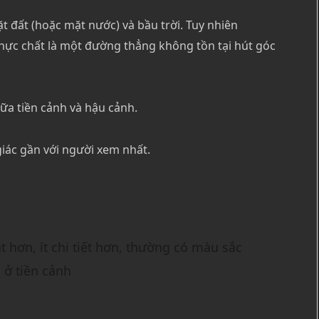
ặt đất (hoặc mặt nước) và bầu trời. Tuy nhiên
 thực chất là một đường thẳng không tồn tại hút góc
ữa tiền cảnh và hậu cảnh.
iác gần với người xem nhất.
 hơn, ít chi tiết hơn, thường có màu sắc
 ở tiền cảnh