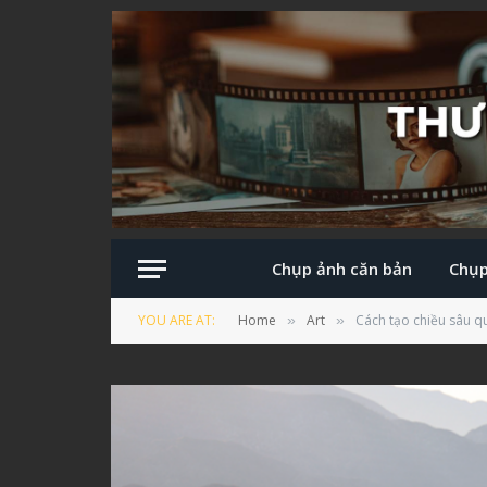
Chụp ảnh căn bản
Chụp
YOU ARE AT:
Home
Art
Cách tạo chiều sâu q
»
»