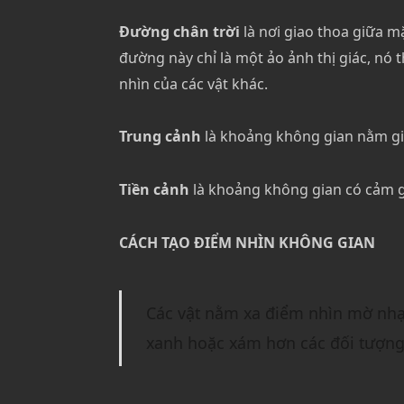
Đường chân trời
là nơi giao thoa giữa m
đường này chỉ là một ảo ảnh thị giác, nó
nhìn của các vật khác.
Trung cảnh
là khoảng không gian nằm gi
Tiền cảnh
là khoảng không gian có cảm g
CÁCH TẠO ĐIỂM NHÌN KHÔNG GIAN
Các vật nằm xa điểm nhìn mờ nhạt
xanh hoặc xám hơn các đối tượng