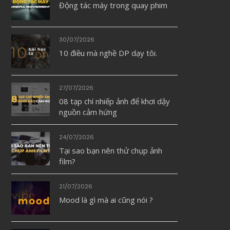
Động tác máy trong quay phim
30/07/2026
10 điều mà nghề DP dạy tôi.
27/07/2026
08 tạp chí nhiếp ảnh để khơi dậy
nguồn cảm hứng
24/07/2026
Tại sao bạn nên thử chụp ảnh
film?
21/07/2026
Mood là gì mà ai cũng nói ?