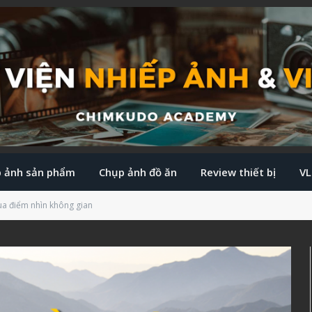
 ảnh sản phẩm
Chụp ảnh đồ ăn
Review thiết bị
V
ua điểm nhìn không gian