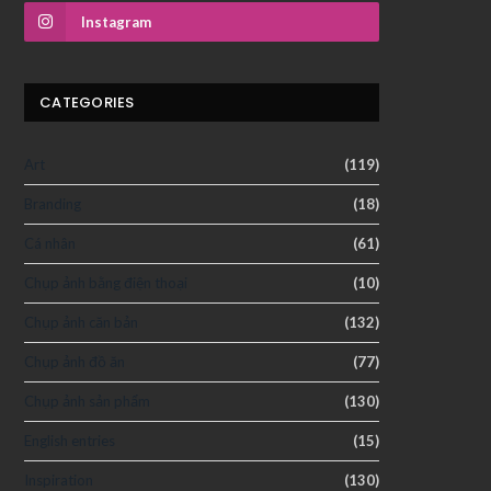
Instagram
CATEGORIES
Art
(119)
Branding
(18)
Cá nhân
(61)
Chụp ảnh bằng điện thoại
(10)
Chụp ảnh căn bản
(132)
Chụp ảnh đồ ăn
(77)
Chụp ảnh sản phẩm
(130)
English entries
(15)
Inspiration
(130)