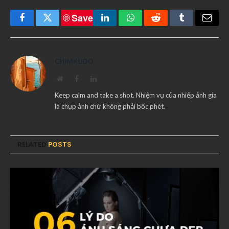
Save
Facebook
Twitter
LinkedIn
WhatsApp
Reddit
Tumblr
Email
CHIMKUDO
Website
Facebook
LinkedIn
Keep calm and take a shot. Nhiệm vụ của nhiếp ảnh gia
là chụp ảnh chứ không phải bốc phét.
RELATED
POSTS