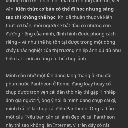
không cho trẻ con đi học mà bảo chúng làm thơ, viết
văn.
Kiến thức cơ bản có thể đi học nhưng sáng
tạo thì không thể học
. Khi đã thuần thục về kiến
thức cơ bản, mỗi người sẽ bắt đầu có những con
đường riêng của mình, định hình được phong cách
riêng – và như thế họ tồn tại được trong một dòng
chảy khắc nghiệt của thị trường nhiếp ảnh bú dù như
hiện tại – nơi ai cũng có thể chụp ảnh.
Mình còn nhớ một lần đang lang thang ở khu đài
phun nước Pantheon ở Rome, đang loay hoay cố
chụp được trọn vẹn cái đền thờ này thì gặp 1 nhiếp
ảnh gia người Ý, ông ý hỏi là mình đang chụp cái gì,
mình trả lời là chụp cái điện Pantheon. Ông ta bảo
một câu:”Nếu bạn cần cái ảnh đẹp về cái Pantheon
này thì sao không lên Internet, vì trên đấy có rất