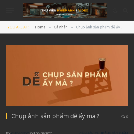
YOU ARE AT:
Home
Cá nhân
Chụp ảnh sản phẩm dễ ấy mà ?
»
»
Chụp ảnh sản phẩm dễ ấy mà ?
0
BY
CHIMKUDO
ON
05/08/2025
CÁ NHÂN
,
CHỤP ẢNH SẢN PHẨM