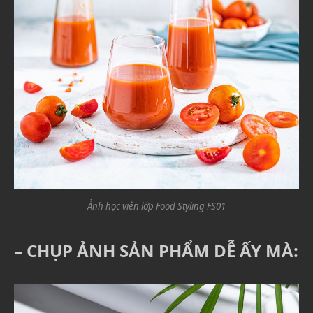
Ảnh học viên lớp Food Styling FS01
– CHỤP ẢNH SẢN PHẨM DỄ ẤY MÀ: