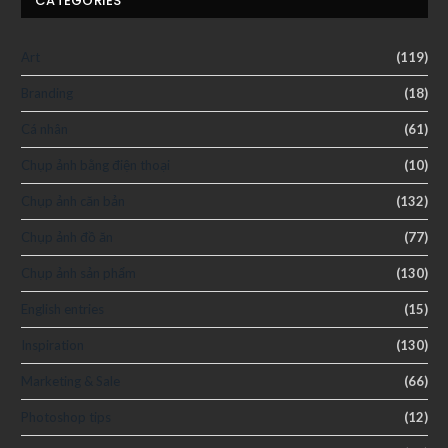
CATEGORIES
Art
(119)
Branding
(18)
Cá nhân
(61)
Chụp ảnh bằng điện thoại
(10)
Chụp ảnh căn bản
(132)
Chụp ảnh đồ ăn
(77)
Chụp ảnh sản phẩm
(130)
English entries
(15)
Inspiration
(130)
Marketing & Sale
(66)
Photoshop tips
(12)