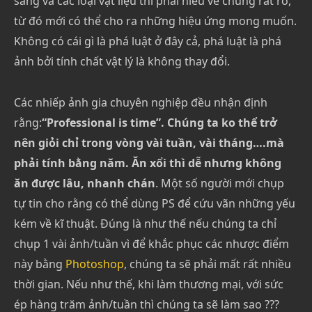
sáng và các loại vật liệu thì phải hiểu về chúng rất rõ,
từ đó mới có thể cho ra những hiệu ứng mong muốn.
Không có cái gì là phá luật ở đây cả, phá luật là phá
ảnh bởi tính chất vật lý là không thay đổi.
Các nhiếp ảnh gia chuyên nghiệp đều nhận định
rằng:
“Professional is time”. Chúng ta ko thể trở
nên giỏi chỉ trong vòng vài tuần, vài tháng….mà
phải tính bằng năm. Ăn xổi thì dễ nhưng không
ăn được lâu, nhanh chán
. Một số người mới chụp
tự tin cho rằng có thể dùng PS để cứu vãn những yếu
kém về kĩ thuật. Đúng là như thế nếu chúng ta chỉ
chụp 1 vài ảnh/tuần vì để khắc phục các nhược điểm
này bằng
Photoshop
, chúng ta sẽ phải mất rất nhiều
thời gian. Nếu như thế, khi làm thương mại, với sức
ép hàng trăm ảnh/tuần thì chúng ta sẽ làm sao ???