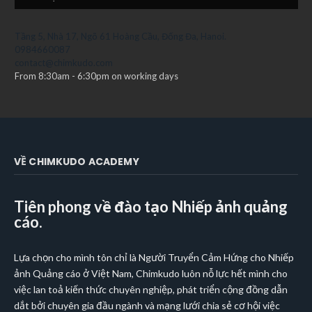
Tầng 5, Nhà 17, Ngõ 61 Hoàng Cầu, Đống Đa, Hanoi.
0984660087
contact@chimkudo.com
From 8:30am - 6:30pm on working days
VỀ CHIMKUDO ACADEMY
Tiên phong về đào tạo Nhiếp ảnh quảng
cáo.
Lựa chọn cho mình tôn chỉ là Người Truyển Cảm Hứng cho Nhiếp
ảnh Quảng cáo ở Việt Nam, Chimkudo luôn nỗ lực hết mình cho
việc lan toả kiến thức chuyên nghiệp, phát triển cộng đồng dẫn
dắt bởi chuyên gia đầu ngành và mạng lưới chia sẻ cơ hội việc