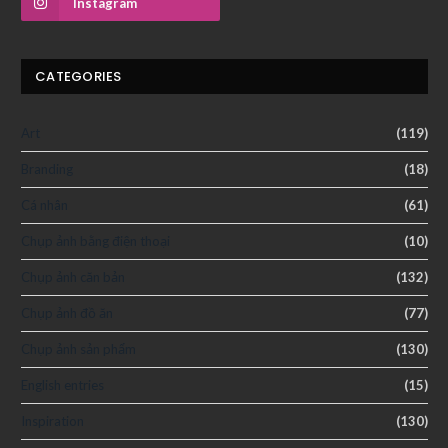
Instagram
CATEGORIES
Art
(119)
Branding
(18)
Cá nhân
(61)
Chụp ảnh bằng điện thoại
(10)
Chụp ảnh căn bản
(132)
Chụp ảnh đồ ăn
(77)
Chụp ảnh sản phẩm
(130)
English entries
(15)
Inspiration
(130)