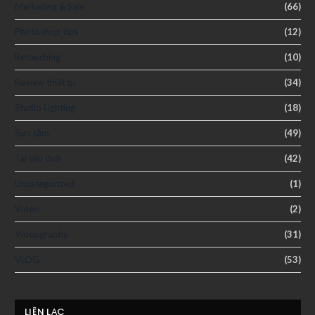
Marketing & Sale
(66)
Photoshop tips
(12)
Retouching
(10)
Review thiết bị
(34)
Studio Lighting
(18)
Sưu tầm
(49)
Tài liệu dịch
(42)
Uncategorized
(1)
Video
(2)
Videography
(31)
VLOG
(53)
LIÊN LẠC