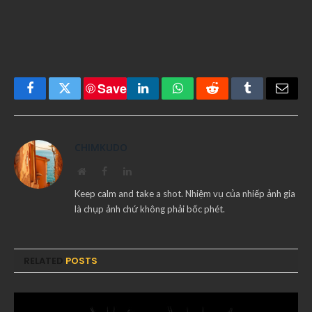
Save
Facebook
Twitter
LinkedIn
WhatsApp
Reddit
Tumblr
Email
CHIMKUDO
Website
Facebook
LinkedIn
Keep calm and take a shot. Nhiệm vụ của nhiếp ảnh gia
là chụp ảnh chứ không phải bốc phét.
RELATED
POSTS