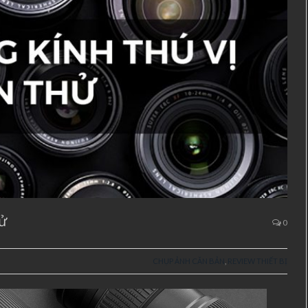
hử
0
CHỤP ẢNH CĂN BẢN
,
REVIEW THIẾT BỊ