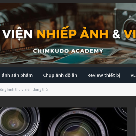
 ảnh sản phẩm
Chụp ảnh đồ ăn
Review thiết bị
V
ống kính thú vị nên dùng thử