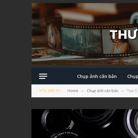
Chụp ảnh căn bản
Chụp
YOU ARE AT:
Home
Chụp ảnh căn bản
Top 5 
»
»