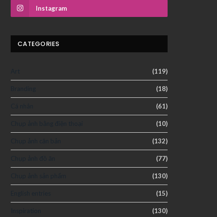
Instagram
CATEGORIES
Art
(119)
Branding
(18)
Cá nhân
(61)
Chụp ảnh bằng điện thoại
(10)
Chụp ảnh căn bản
(132)
Chụp ảnh đồ ăn
(77)
Chụp ảnh sản phẩm
(130)
English entries
(15)
Inspiration
(130)