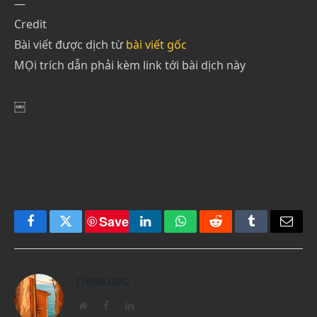
—
Credit
Bài viết được dịch từ
bài viết gốc
MỌi trích dẫn phải kèm link tới bài dịch này
￼
Save
Facebook
Twitter
LinkedIn
WhatsApp
Reddit
Tumblr
Email
CHIMKUDO
Website
Facebook
LinkedIn