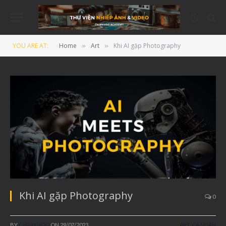
YOU ARE AT:
Home
Art
Khi AI gặp Photography
»
»
Khi AI gặp Photography
0
BY
CHIMKUDO
ON
29/07/2023
ART
,
CÁ NHÂN