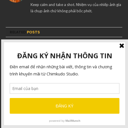
Keep calm and take a shot. Nhiệm vụ của nhiếp ảnh gia
là chụp ảnh chứ không phải bốc phét.
RELATED
POSTS
Mood là gì mà ai cũng nói ?