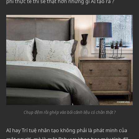
phi thực tế thì sẽ thật hơn những gì AI tạo ra ?
Chụp đệm rồi ghép vào bối cảnh liệu có chân thật ?
AI hay Trí tuệ nhân tạo không phải là phát minh của