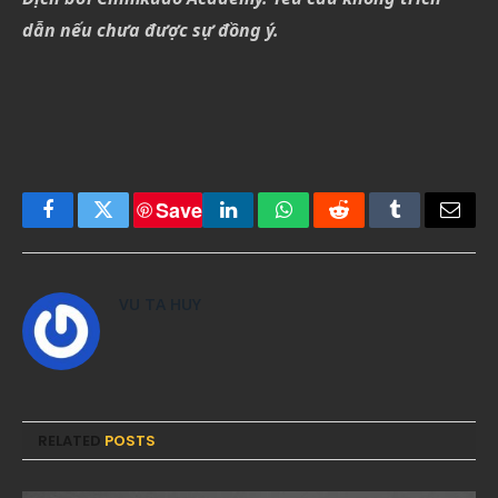
dẫn nếu chưa được sự đồng ý.
Save
Facebook
Twitter
LinkedIn
WhatsApp
Reddit
Tumblr
Email
VU TA HUY
RELATED
POSTS