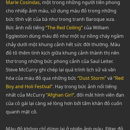
Marie Cosindas
, một trong những người tiên phong
cho nhiếp ảnh màu, sử dụng màu đỏ trong những
bức tĩnh vật của bà như trong tranh Baroque xưa.
Bức ảnh nổi tiếng
“The Red Ceiling”
của William
Eggleston dùng màu đỏ như một sự nồng cháy ngầm
chảy dưới một khung cảnh hết sức đời thường. Màu
đỏ tô thêm tính kịch giữa khung cảnh thành thị nên
thơ trong những bức phong cảnh của Saul Leiter.
Steve McCurry ghi chép lại quá trình lịch sử và văn
hóa của màu đỏ qua những bức
“Dust Storm”
và
“Red
Boy and Holi Festival”
. Hay trong bức ảnh nổi tiếng
nhất của McCurry
“Afghan Girl”
, đôi mắt hình viên đạn
của cô gái lại càng xé lòng hơn bởi tấm khăn đỏ cuốn
quanh mặt cô.
Màu đỏ không chỉ dừng lại ở nhiếp ảnh màu. Filter đỏ