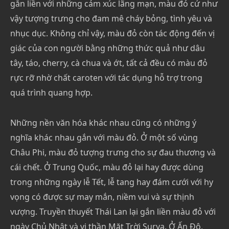
gắn liền với những cảm xúc lãng mạn, màu đỏ cứ như
vậy tượng trưng cho đam mê cháy bỏng, tình yêu và
nhục dục. Không chỉ vậy, màu đỏ còn tác động đến vị
giác của con người bằng những thức quả như dâu
tây, táo, cherry, cà chua và ớt, tất cả đều có màu đỏ
rực rỡ nhờ chất caroten với tác dụng hỗ trợ trong
quá trình quang hợp.
Những nền văn hóa khác nhau cũng có những ý
nghĩa khác nhau gắn với màu đỏ. Ở một số vùng
Châu Phi, màu đỏ tượng trưng cho sự đau thương và
cái chết. Ở Trung Quốc, màu đỏ lại hay được dùng
trong những ngày lễ Tết, lễ tang hay đám cưới với hy
vọng có được sự may mắn, niềm vui và sự thịnh
vượng. Truyền thuyết Thái Lan lại gắn liền màu đỏ với
ngày Chủ Nhật và vị thần Mặt Trời Surya. Ở Ấn Độ,