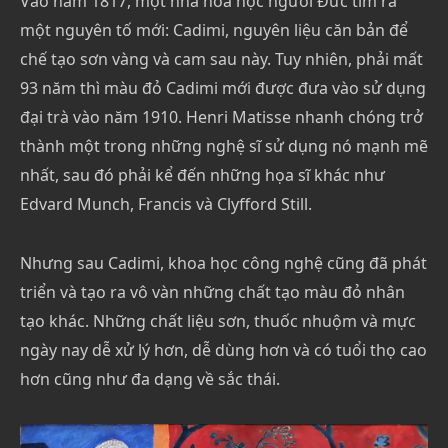
Vào năm 1817, một nhà hóa học người Đức tìm ra
một nguyên tố mới: Cadimi, nguyên liệu căn bản để
chế tạo sơn vàng và cam sau này. Tuy nhiên, phải mất
93 năm thì màu đỏ Cadimi mới được đưa vào sử dụng
đại trà vào năm 1910. Henri Matisse nhanh chóng trở
thành một trong những nghệ sĩ sử dụng nó mạnh mẽ
nhất, sau đó phải kể đến những họa sĩ khác như
Edvard Munch, Francis và Clyfford Still.
Nhưng sau Cadimi, khoa học công nghệ cũng đã phát
triển và tạo ra vô vàn những chất tạo màu đỏ nhân
tạo khác. Những chất liệu sơn, thuốc nhuộm và mực
ngày nay dễ xử lý hơn, dễ dùng hơn và có tuổi thọ cao
hơn cũng như đa dạng về sắc thái.