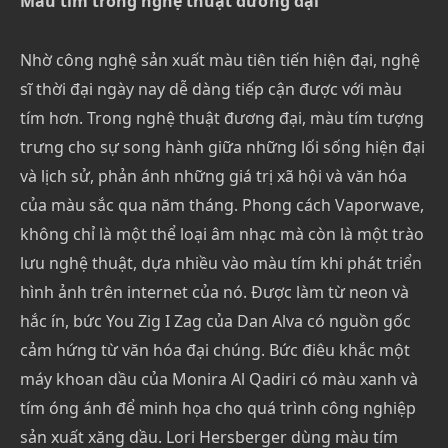
Màu tím trong nghệ thuật đương đại
Nhờ công nghệ sản xuất màu tiên tiến hiện đại, nghệ
sĩ thời đại ngày nay dễ dàng tiếp cận được với màu
tím hơn. Trong nghệ thuật đương đại, màu tím tượng
trưng cho sự song hành giữa những lối sống hiện đại
và lịch sử, phản ánh những giá trị xã hội và văn hóa
của màu sắc qua năm tháng. Phong cách Vaporwave,
không chỉ là một thể loại âm nhạc mà còn là một trào
lưu nghệ thuật, dựa nhiều vào màu tím khi phát triển
hình ảnh trên internet của nó. Được làm từ neon và
hắc ín, bức You Zig I Zag của Dan Alva có nguồn gốc
cảm hứng từ văn hóa đại chúng. Bức điêu khắc một
máy khoan dầu của Monira Al Qadiri có màu xanh và
tím óng ánh để minh họa cho quá trình công nghiệp
sản xuất xăng dầu. Lori Hersberger dùng màu tím