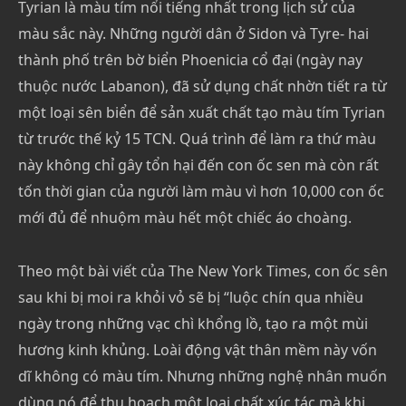
Tyrian là màu tím nổi tiếng nhất trong lịch sử của
màu sắc này. Những người dân ở Sidon và Tyre- hai
thành phố trên bờ biển Phoenicia cổ đại (ngày nay
thuộc nước Labanon), đã sử dụng chất nhờn tiết ra từ
một loại sên biển để sản xuất chất tạo màu tím Tyrian
từ trước thế kỷ 15 TCN. Quá trình để làm ra thứ màu
này không chỉ gây tổn hại đến con ốc sen mà còn rất
tốn thời gian của người làm màu vì hơn 10,000 con ốc
mới đủ để nhuộm màu hết một chiếc áo choàng.
Theo một bài viết của The New York Times, con ốc sên
sau khi bị moi ra khỏi vỏ sẽ bị “luộc chín qua nhiều
ngày trong những vạc chì khổng lồ, tạo ra một mùi
hương kinh khủng. Loài động vật thân mềm này vốn
dĩ không có màu tím. Nhưng những nghệ nhân muốn
dùng nó để thu hoạch một loại chất xúc tác mà khi