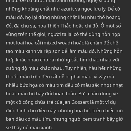
nhau. Để có được màu xanh dương, nghệ sĩ dùng
những khoáng chất như azurit và ngọc lưu ly. Để có
màu đỏ, họ lại dùng những chất liệu như thổ hoàng
đỏ, đá chu sa, hoa Thiến Thảo hoặc chì đỏ. Ở một số
vùng trên thế giới, người ta lại có thể dùng hỗn hợp
một loại hoa cải (mixed woad) hoặc lá chàm để chế
tạo màu xanh và rệp son để làm màu đỏ. Những hỗn
hợp khác nhau cho ra những sắc tím khác nhau với
cường độ màu khác nhau. Tuy nhiên, hầu hết những
thuốc màu trên đều rất dễ bị phai màu, vì vậy mà
nhiều bức họa có màu tím đều có màu sắc nhợt nhạt
hoặc màu bị thay đổi hoàn toàn. Bức chân dung vẽ
một cô công chúa trẻ của Jan Gossart là một ví dụ
điển hình cho điều này: những họa tiết trên chiếc mũ
ban đầu có màu tím, nhưng người xem tranh bây giờ
sẽ thấy nó màu xanh.