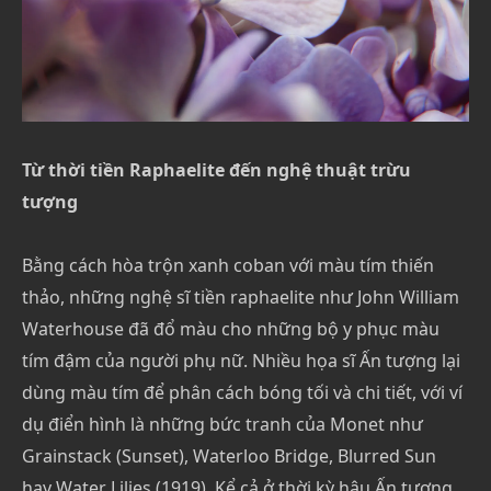
Từ thời tiền Raphaelite đến nghệ thuật trừu
tượng
Bằng cách hòa trộn xanh coban với màu tím thiến
thảo, những nghệ sĩ tiền raphaelite như John William
Waterhouse đã đổ màu cho những bộ y phục màu
tím đậm của người phụ nữ. Nhiều họa sĩ Ấn tượng lại
dùng màu tím để phân cách bóng tối và chi tiết, với ví
dụ điển hình là những bức tranh của Monet như
Grainstack (Sunset), Waterloo Bridge, Blurred Sun
hay Water Lilies (1919). Kể cả ở thời kỳ hậu Ấn tượng,