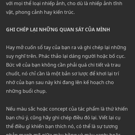
với mọi thể loại nhiếp ảnh, cho dù là nhiếp ảnh tĩnh
vật, phong cảnh hay kiến trúc.
GHI CHÉP LẠI NHỮNG QUAN SÁT CỦA MÌNH
Hay mở cuốn sổ tay của bạn ra và ghi chép lại những
suy nghĩ trên. Phác thảo lại dáng người hoặc bố cục.
Bức vẽ của bạn không cần phải quá chi tiết và trau
chuốt, nó chỉ cần là một bản sơ lược để khơi lại trí
nhớ của bạn sau này khi đang lên kế hoạch cho
những buổi chụp.
Nếu màu sắc hoặc concept của tác phẩm là thứ khiến
bạn chú ý, cũng hãy ghi chép điều đó lại. Viết lại cụ
thể điều gì khiến bạn thích nó, có thể là sự tương
phản mạnh mẽ giữa màu hồng và màu xanh; hoặc