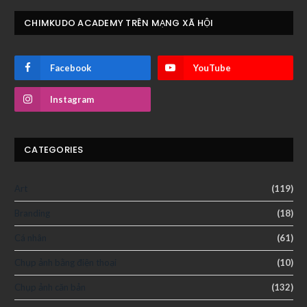
CHIMKUDO ACADEMY TRÊN MẠNG XÃ HỘI
Facebook
YouTube
Instagram
CATEGORIES
Art
(119)
Branding
(18)
Cá nhân
(61)
Chụp ảnh bằng điện thoại
(10)
Chụp ảnh căn bản
(132)