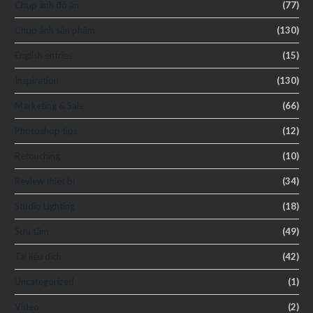
Chụp ảnh đồ ăn
(77)
Chụp ảnh sản phẩm
(130)
English entries
(15)
Inspiration
(130)
Marketing & Sale
(66)
Photoshop tips
(12)
Retouching
(10)
Review thiết bị
(34)
Studio Lighting
(18)
Sưu tầm
(49)
Tài liệu dịch
(42)
Uncategorized
(1)
Video
(2)