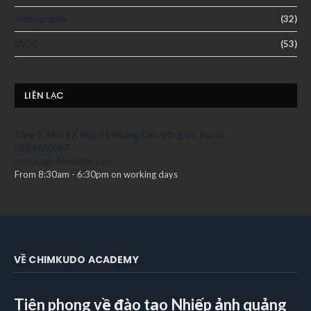
Videography
(32)
VLOG
(53)
LIÊN LẠC
Tầng 5, Nhà 17, Ngõ 61 Hoàng Cầu, Đống Đa, Hanoi.
0984660087
contact@chimkudo.com
From 8:30am - 6:30pm on working days
VỀ CHIMKUDO ACADEMY
Tiên phong về đào tạo Nhiếp ảnh quảng