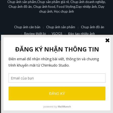
Chụp ảnh sản phẩm
,
Chụp sản phẩm giá rẻ
,
Chụp ảnh doanh nghiệp
,
Chụp ảnh đồ ăn
,
Chụp ảnh food
,
Food Styling
,
Dạy nhiếp ảnh
,
Dạy
chụp ảnh
,
Học chụp ảnh
Chụp ảnh căn bản
Chụp ảnh sản phẩm
Chụp ảnh đồ ăn
Review thiết bị
VLOGS
Đào tạo nhiếp ảnh