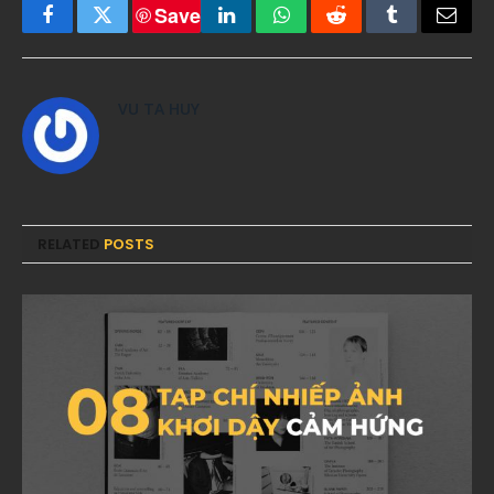
Save
Facebook
Twitter
LinkedIn
WhatsApp
Reddit
Tumblr
Email
VU TA HUY
RELATED
POSTS