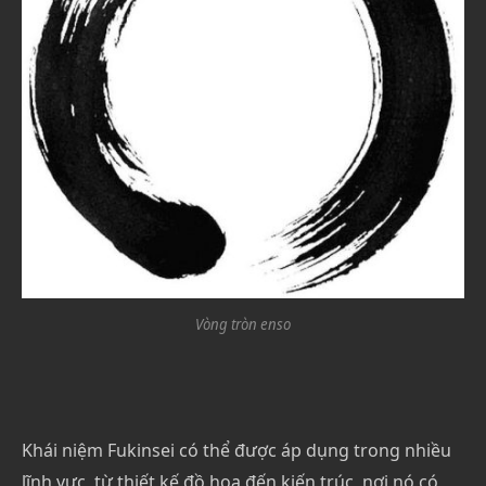
Vòng tròn enso
Khái niệm Fukinsei có thể được áp dụng trong nhiều
lĩnh vực, từ thiết kế đồ họa đến kiến ​​trúc, nơi nó có