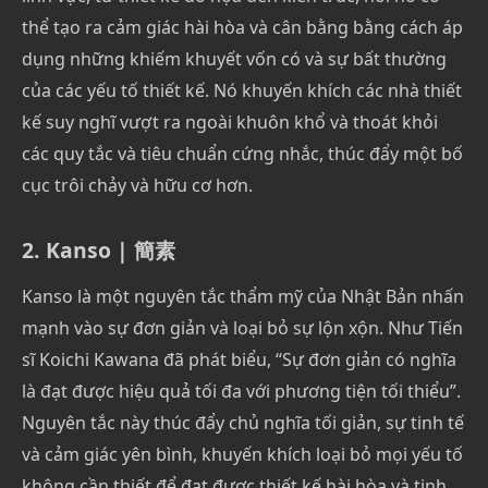
thể tạo ra cảm giác hài hòa và cân bằng bằng cách áp
dụng những khiếm khuyết vốn có và sự bất thường
của các yếu tố thiết kế. Nó khuyến khích các nhà thiết
kế suy nghĩ vượt ra ngoài khuôn khổ và thoát khỏi
các quy tắc và tiêu chuẩn cứng nhắc, thúc đẩy một bố
cục trôi chảy và hữu cơ hơn.
2. Kanso | 簡素
Kanso là một nguyên tắc thẩm mỹ của Nhật Bản nhấn
mạnh vào sự đơn giản và loại bỏ sự lộn xộn. Như Tiến
sĩ Koichi Kawana đã phát biểu, “Sự đơn giản có nghĩa
là đạt được hiệu quả tối đa với phương tiện tối thiểu”.
Nguyên tắc này thúc đẩy chủ nghĩa tối giản, sự tinh tế
và cảm giác yên bình, khuyến khích loại bỏ mọi yếu tố
không cần thiết để đạt được thiết kế hài hòa và tinh