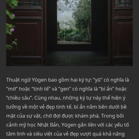
Thuật ngữ Yūgen bao gồm hai ký tự: “yū” có nghĩa là
“mờ” hoặc “tinh tế” và “gen” có nghĩa là “bí ẩn” hoặc
“chiều sâu”. Cùng nhau, những ký tự này thể hiện ý
tưởng về một vẻ đẹp tinh tế, bí ẩn nằm bên dưới bề
mặt của sự vật, chờ đợi được khám phá. Trong bối
cảnh mỹ học Nhật Bản, Yūgen gắn liền với các yếu tố
tâm linh và siêu việt của vẻ đẹp vượt quá khả năng