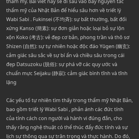
thẩm mỹ. Bài viết này sẽ đi sâu vào bảy nguyên tắc
thẩm mỹ của Nhật Bản để hiểu sâu hơn về triết lý
Wabi Sabi . Fukinsei (不均斉): sự bất thường, bất đối
xứng Kanso (簡素): sự đơn giản hoặc loại bỏ sự lộn
xộn Koko (考古): vẻ đẹp cơ bản, phong trần và thô sơ
Shizen (自然): sự tự nhiên hoặc độc đáo Yūgen (幽玄):
cảm giác sâu sắc về sự bí ẩn và chiều sâu trong cái
đẹp Datsuzoku (脱俗): sự phá vỡ các quy ước và
chuẩn mực Seijaku (静寂): cảm giác bình tĩnh và tĩnh
lặng
Các yếu tố tự nhiên tìm thấy trong thẩm mỹ Nhật Bản,
bao gồm triết lý Wabi Sabi , phản ánh các đức tính
của tính cách con người và hành vi đúng đắn, cho
thấy rằng nghệ thuật có thể thúc đẩy đức tính và sự
lịch sự thông qua sự trân trọng và thực hành. Do đó,