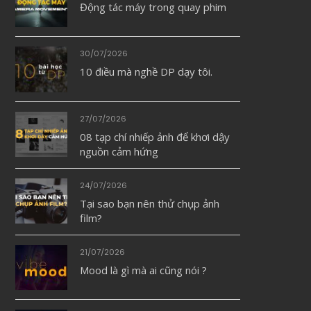
Động tác máy trong quay phim
30/07/2026
10 điều mà nghề DP dạy tôi.
27/07/2026
08 tạp chí nhiếp ảnh để khơi dậy
nguồn cảm hứng
24/07/2026
Tại sao bạn nên thử chụp ảnh
film?
21/07/2026
Mood là gì mà ai cũng nói ?