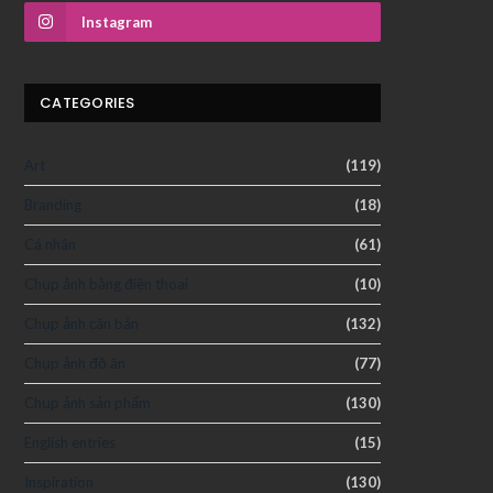
Instagram
CATEGORIES
Art
(119)
Branding
(18)
Cá nhân
(61)
Chụp ảnh bằng điện thoại
(10)
Chụp ảnh căn bản
(132)
Chụp ảnh đồ ăn
(77)
Chụp ảnh sản phẩm
(130)
English entries
(15)
Inspiration
(130)