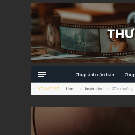
Chụp ảnh căn bản
Chụp
YOU ARE AT:
Home
Inspiration
07 xu hướng t
»
»