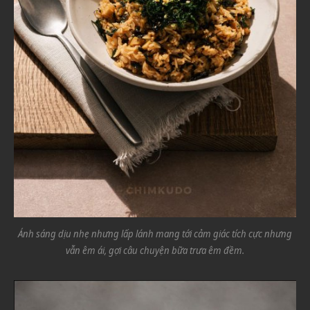
Ánh sáng dịu nhẹ nhưng lấp lánh mang tới cảm giác tích cực nhưng
vẫn êm ái, gợi câu chuyện bữa trưa êm đềm.