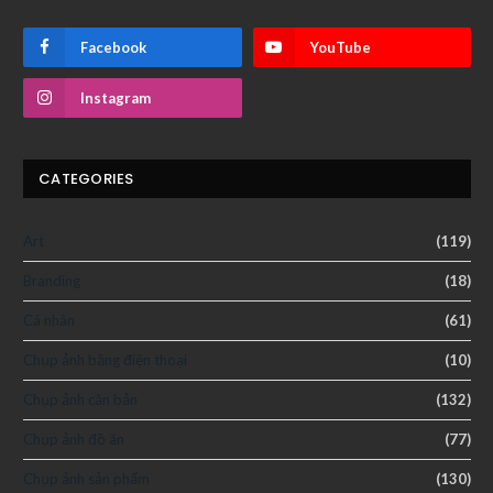
Facebook
YouTube
Instagram
CATEGORIES
Art
(119)
Branding
(18)
Cá nhân
(61)
Chụp ảnh bằng điện thoại
(10)
Chụp ảnh căn bản
(132)
Chụp ảnh đồ ăn
(77)
Chụp ảnh sản phẩm
(130)