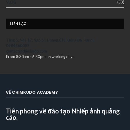
VLOG
(53)
LIÊN LẠC
Tầng 5, Nhà 17, Ngõ 61 Hoàng Cầu, Đống Đa, Hanoi.
0984660087
contact@chimkudo.com
From 8:30am - 6:30pm on working days
VỀ CHIMKUDO ACADEMY
Tiên phong về đào tạo Nhiếp ảnh quảng
cáo.