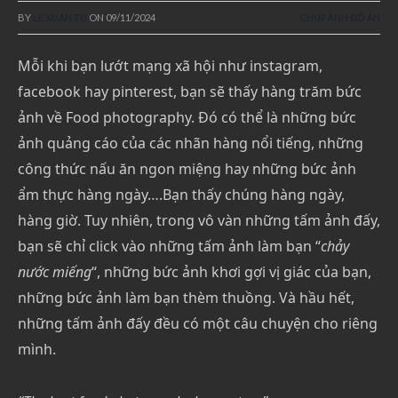
BY
LE XUAN TU
ON
09/11/2024
CHỤP ẢNH ĐỒ ĂN
Mỗi khi bạn lướt mạng xã hội như instagram,
facebook hay pinterest, bạn sẽ thấy hàng trăm bức
ảnh về Food photography. Đó có thể là những bức
ảnh quảng cáo của các nhãn hàng nổi tiếng, những
công thức nấu ăn ngon miệng hay những bức ảnh
ẩm thực hàng ngày….Bạn thấy chúng hàng ngày,
hàng giờ. Tuy nhiên, trong vô vàn những tấm ảnh đấy,
bạn sẽ chỉ click vào những tấm ảnh làm bạn “
chảy
nước miếng
“, những bức ảnh khơi gợi vị giác của bạn,
những bức ảnh làm bạn thèm thuồng. Và hầu hết,
những tấm ảnh đấy đều có một câu chuyện cho riêng
mình.