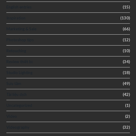
English entries
(15)
Inspiration
(130)
Marketing & Sale
(66)
Photoshop tips
(12)
Retouching
(10)
Review thiết bị
(34)
Studio Lighting
(18)
Sưu tầm
(49)
Tài liệu dịch
(42)
Uncategorized
(1)
Video
(2)
Videography
(32)