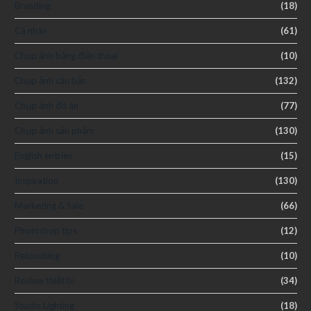
Branding
(18)
Cá nhân
(61)
Chụp ảnh bằng điện thoại
(10)
Chụp ảnh căn bản
(132)
Chụp ảnh đồ ăn
(77)
Chụp ảnh sản phẩm
(130)
English entries
(15)
Inspiration
(130)
Marketing & Sale
(66)
Photoshop tips
(12)
Retouching
(10)
Review thiết bị
(34)
Studio Lighting
(18)