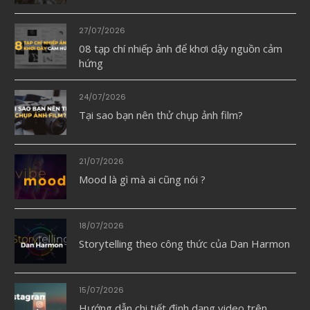
27/07/2026
08 tạp chí nhiếp ảnh để khơi dậy nguồn cảm
hứng
24/07/2026
Tại sao bạn nên thử chụp ảnh film?
21/07/2026
Mood là gì mà ai cũng nói ?
18/07/2026
Storytelling theo công thức của Dan Harmon
15/07/2026
Hướng dẫn chi tiết định dạng video trên