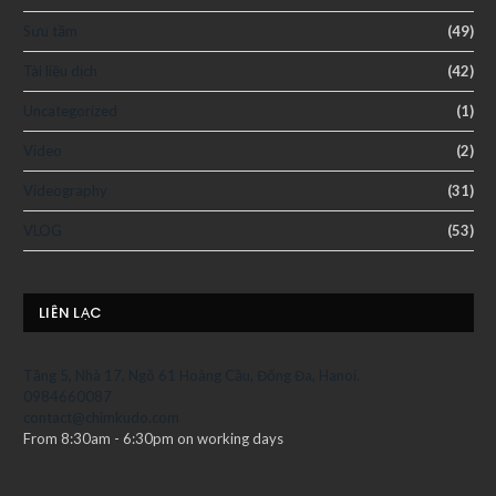
Sưu tầm
(49)
Tài liệu dịch
(42)
Uncategorized
(1)
Video
(2)
Videography
(31)
VLOG
(53)
LIÊN LẠC
Tầng 5, Nhà 17, Ngõ 61 Hoàng Cầu, Đống Đa, Hanoi.
0984660087
contact@chimkudo.com
From 8:30am - 6:30pm on working days