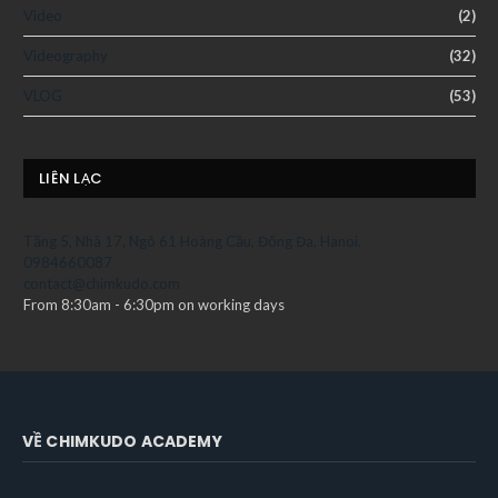
Video
(2)
Videography
(32)
VLOG
(53)
LIÊN LẠC
Tầng 5, Nhà 17, Ngõ 61 Hoàng Cầu, Đống Đa, Hanoi.
0984660087
contact@chimkudo.com
From 8:30am - 6:30pm on working days
VỀ CHIMKUDO ACADEMY