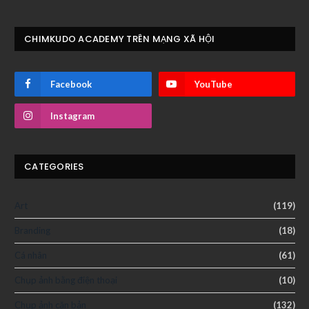
CHIMKUDO ACADEMY TRÊN MẠNG XÃ HỘI
Facebook
YouTube
Instagram
CATEGORIES
Art
(119)
Branding
(18)
Cá nhân
(61)
Chụp ảnh bằng điện thoại
(10)
Chụp ảnh căn bản
(132)