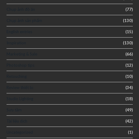
Chụp ảnh đồ ăn
(77)
Chụp ảnh sản phẩm
(130)
English entries
(15)
Inspiration
(130)
Marketing & Sale
(66)
Photoshop tips
(12)
Retouching
(10)
Review thiết bị
(34)
Studio Lighting
(18)
Sưu tầm
(49)
Tài liệu dịch
(42)
Uncategorized
(1)