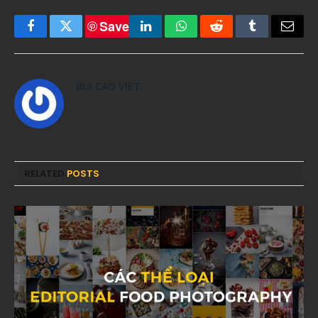
Save
Facebook
Twitter
LinkedIn
WhatsApp
Reddit
Tumblr
Email
BUI CAO VIET
RELATED
POSTS