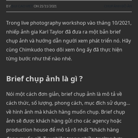
BY
BUI CAO VIET
ON
21/11/2021
CHỤP ẢNH ĐỒ ĂN
Trong live photography workshop vào tháng 10/2021,
nhiếp ảnh gia Karl Taylor đã đưa ra một bản brief
chụp ảnh và hướng dẫn người xem phát triển nó. Hãy
cùng Chimkudo theo dõi xem ông ấy đã thực hiện
từng bước như thế nào nhé.
Brief chụp ảnh là gì ?
Nói một cách đơn giản, brief chụp ảnh là mô tả về
cách thức, số lượng, phong cách, mục đích sử dụng…
về hình ảnh mà khách hàng muốn chụp. Brief chụp
ảnh sẽ được khách hàng gửi cho các agency hoặc
production house để mô tả rõ nhất “khách hàng