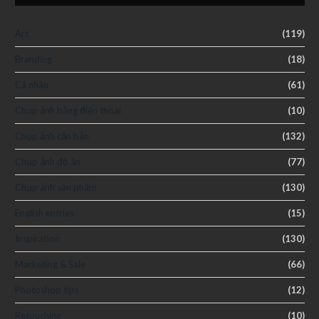
Art
(119)
Branding
(18)
Cá nhân
(61)
Chụp ảnh bằng điện thoại
(10)
Chụp ảnh căn bản
(132)
Chụp ảnh đồ ăn
(77)
Chụp ảnh sản phẩm
(130)
English entries
(15)
Inspiration
(130)
Marketing & Sale
(66)
Photoshop tips
(12)
Retouching
(10)