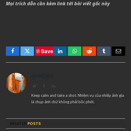
Mọi trích dẫn cần kèm link tới bài viết gốc này
Save
Facebook
Twitter
LinkedIn
WhatsApp
Reddit
Tumblr
Email
CHIMKUDO
Website
Facebook
LinkedIn
Keep calm and take a shot. Nhiệm vụ của nhiếp ảnh gia
là chụp ảnh chứ không phải bốc phét.
RELATED
POSTS