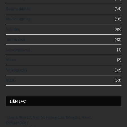
Review thiết bị
(34)
Studio Lighting
(18)
Sưu tầm
(49)
Tài liệu dịch
(42)
Uncategorized
(1)
Video
(2)
Videography
(32)
VLOG
(53)
LIÊN LẠC
Tầng 5, Nhà 17, Ngõ 61 Hoàng Cầu, Đống Đa, Hanoi.
0984660087