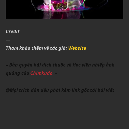
Credit
—
Tham khảo thêm về tác giả:
Website
– Bản quyền bài dịch thuộc về Học viện nhiếp ảnh
quảng cáo
Chimkudo
–
@Mọi trích dẫn đều phải kèm link gốc tới bài viết