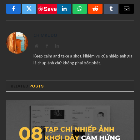
Save
Facebook
Twitter
LinkedIn
WhatsApp
Reddit
Tumblr
Email
CHIMKUDO
Website
Facebook
LinkedIn
Keep calm and take a shot. Nhiệm vụ của nhiếp ảnh gia
là chụp ảnh chứ không phải bốc phét.
RELATED
POSTS