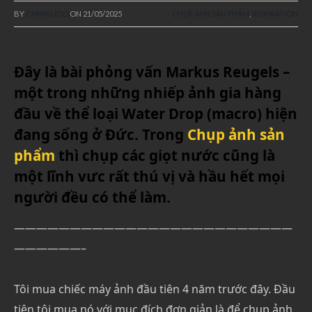
BY
CHIMKUDO
ON
21/05/2025
CHỤP ẢNH SẢN PHẨM
,
INSPIRATION
Đây là bài phỏng vấn Markus Reugels –
một trong những nhiếp ảnh gia hàng
đầu về thể loại Water Drop (macro) hiện
đang sống ở Đức. Trong
Chụp ảnh sản
phẩm
thì chụp các giọt nước cũng là
một lĩnh vưc rất thú vị và hầu hết mọi
người đều có thể làm.
—————————————————————————
——————–
Tôi mua chiếc máy ảnh đầu tiên 4 năm trước đây. Đầu
tiên tôi mua nó với mục đích đơn giản là để chụp ảnh