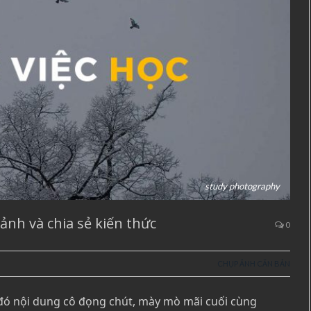
study photography
ảnh và chia sẻ kiến thức
0
CHỤP ẢNH CĂN BẢN
gì đó nội dung cô đọng chút, mày mò mãi cuối cùng