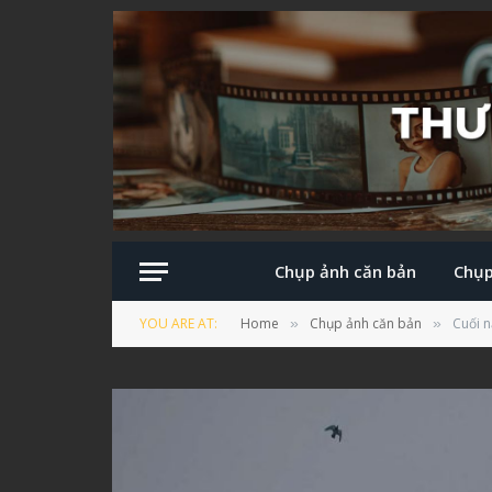
Chụp ảnh căn bản
Chụp
YOU ARE AT:
Home
Chụp ảnh căn bản
Cuối n
»
»