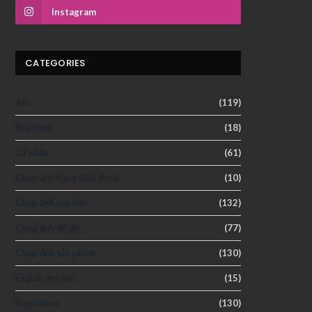
Instagram
CATEGORIES
Art
(119)
Branding
(18)
Cá nhân
(61)
Chụp ảnh bằng điện thoại
(10)
Chụp ảnh căn bản
(132)
Chụp ảnh đồ ăn
(77)
Chụp ảnh sản phẩm
(130)
English entries
(15)
Inspiration
(130)