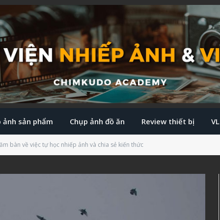
 ảnh sản phẩm
Chụp ảnh đồ ăn
Review thiết bị
V
ăm bàn về việc tự học nhiếp ảnh và chia sẻ kiến thức